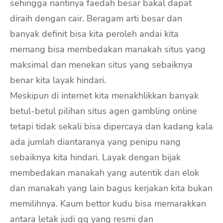
sehingga nantinya faedah besar bakal dapat
diraih dengan cair. Beragam arti besar dan
banyak definit bisa kita peroleh andai kita
memang bisa membedakan manakah situs yang
maksimal dan menekan situs yang sebaiknya
benar kita layak hindari.
Meskipun di internet kita menakhlikkan banyak
betul-betul pilihan situs agen gambling online
tetapi tidak sekali bisa dipercaya dan kadang kala
ada jumlah diantaranya yang penipu nang
sebaiknya kita hindari. Layak dengan bijak
membedakan manakah yang autentik dan elok
dan manakah yang lain bagus kerjakan kita bukan
memilihnya. Kaum bettor kudu bisa memarakkan
antara letak judi qq yang resmi dan