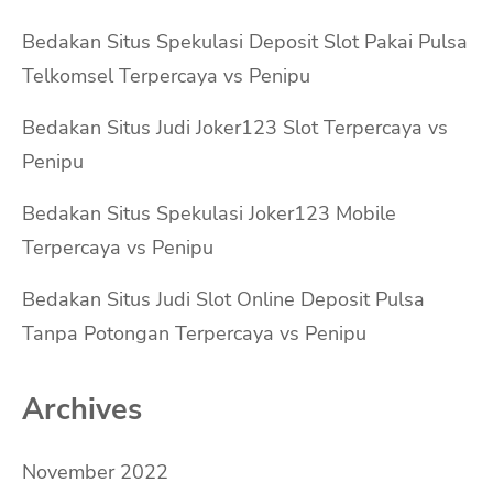
Bedakan Situs Spekulasi Deposit Slot Pakai Pulsa
Telkomsel Terpercaya vs Penipu
Bedakan Situs Judi Joker123 Slot Terpercaya vs
Penipu
Bedakan Situs Spekulasi Joker123 Mobile
Terpercaya vs Penipu
Bedakan Situs Judi Slot Online Deposit Pulsa
Tanpa Potongan Terpercaya vs Penipu
Archives
November 2022