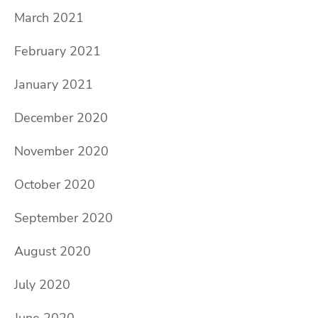
March 2021
February 2021
January 2021
December 2020
November 2020
October 2020
September 2020
August 2020
July 2020
June 2020