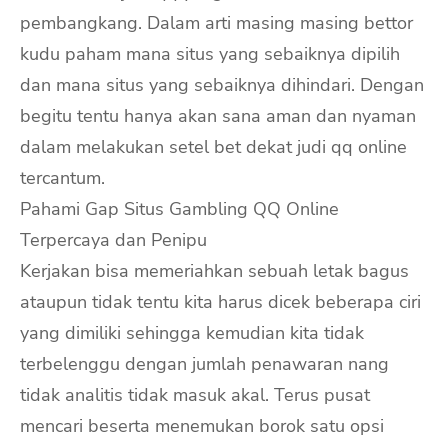
pembangkang. Dalam arti masing masing bettor
kudu paham mana situs yang sebaiknya dipilih
dan mana situs yang sebaiknya dihindari. Dengan
begitu tentu hanya akan sana aman dan nyaman
dalam melakukan setel bet dekat judi qq online
tercantum.
Pahami Gap Situs Gambling QQ Online
Terpercaya dan Penipu
Kerjakan bisa memeriahkan sebuah letak bagus
ataupun tidak tentu kita harus dicek beberapa ciri
yang dimiliki sehingga kemudian kita tidak
terbelenggu dengan jumlah penawaran nang
tidak analitis tidak masuk akal. Terus pusat
mencari beserta menemukan borok satu opsi