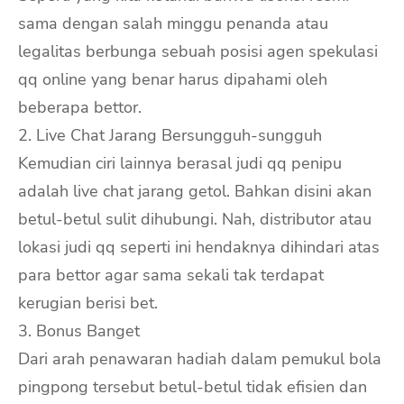
sama dengan salah minggu penanda atau
legalitas berbunga sebuah posisi agen spekulasi
qq online yang benar harus dipahami oleh
beberapa bettor.
2. Live Chat Jarang Bersungguh-sungguh
Kemudian ciri lainnya berasal judi qq penipu
adalah live chat jarang getol. Bahkan disini akan
betul-betul sulit dihubungi. Nah, distributor atau
lokasi judi qq seperti ini hendaknya dihindari atas
para bettor agar sama sekali tak terdapat
kerugian berisi bet.
3. Bonus Banget
Dari arah penawaran hadiah dalam pemukul bola
pingpong tersebut betul-betul tidak efisien dan