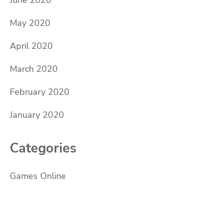
May 2020
April 2020
March 2020
February 2020
January 2020
Categories
Games Online