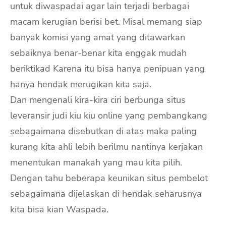
untuk diwaspadai agar lain terjadi berbagai
macam kerugian berisi bet. Misal memang siap
banyak komisi yang amat yang ditawarkan
sebaiknya benar-benar kita enggak mudah
beriktikad Karena itu bisa hanya penipuan yang
hanya hendak merugikan kita saja.
Dan mengenali kira-kira ciri berbunga situs
leveransir judi kiu kiu online yang pembangkang
sebagaimana disebutkan di atas maka paling
kurang kita ahli lebih berilmu nantinya kerjakan
menentukan manakah yang mau kita pilih.
Dengan tahu beberapa keunikan situs pembelot
sebagaimana dijelaskan di hendak seharusnya
kita bisa kian Waspada.