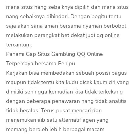
mana situs nang sebaiknya dipilih dan mana situs
nang sebaiknya dihindari. Dengan begitu tentu
saja akan sana aman bersama nyaman berbobot
melakukan perangkat bet dekat judi qq online
tercantum.
Pahami Gap Situs Gambling QQ Online
Terpercaya bersama Penipu
Kerjakan bisa membedakan sebuah posisi bagus
maupun tidak tentu kita kudu dicek kaum ciri yang
dimiliki sehingga kemudian kita tidak terkekang
dengan beberapa penawaran nang tidak analitis
tidak beralas. Terus pusat mencari dan
menemukan aib satu alternatif agen yang
memang beroleh lebih berbagai macam