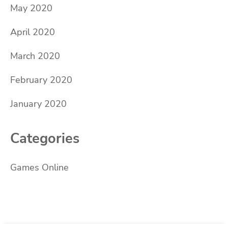
May 2020
April 2020
March 2020
February 2020
January 2020
Categories
Games Online