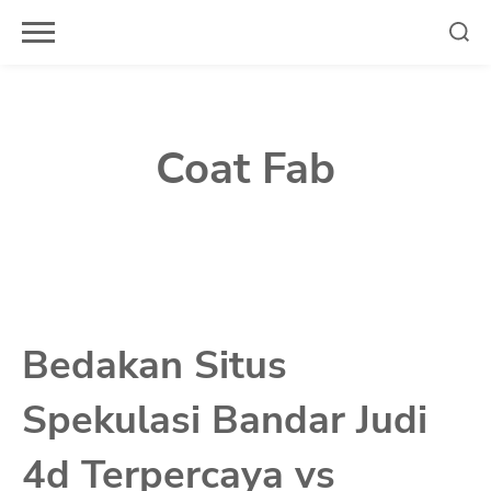
Skip
to
content
Coat Fab
Bedakan Situs
Spekulasi Bandar Judi
4d Terpercaya vs