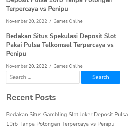
Deposit Pulsa 10rb Tanpa Potongan
Terpercaya vs Penipu
November 20, 2022
Games Online
Bedakan Situs Spekulasi Deposit Slot
Pakai Pulsa Telkomsel Terpercaya vs
Penipu
November 20, 2022
Games Online
Search
for:
Recent Posts
Bedakan Situs Gambling Slot Joker Deposit Pulsa
10rb Tanpa Potongan Terpercaya vs Penipu