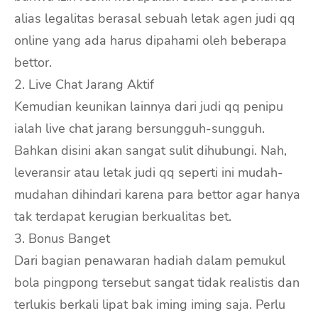
alias legalitas berasal sebuah letak agen judi qq
online yang ada harus dipahami oleh beberapa
bettor.
2. Live Chat Jarang Aktif
Kemudian keunikan lainnya dari judi qq penipu
ialah live chat jarang bersungguh-sungguh.
Bahkan disini akan sangat sulit dihubungi. Nah,
leveransir atau letak judi qq seperti ini mudah-
mudahan dihindari karena para bettor agar hanya
tak terdapat kerugian berkualitas bet.
3. Bonus Banget
Dari bagian penawaran hadiah dalam pemukul
bola pingpong tersebut sangat tidak realistis dan
terlukis berkali lipat bak iming iming saja. Perlu