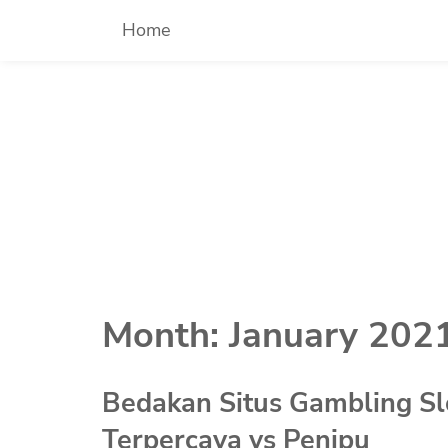
Skip
Home
to
content
Month:
January 202
Bedakan Situs Gambling Sl
Terpercaya vs Penipu