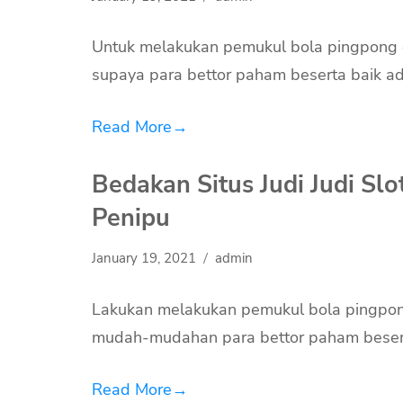
Untuk melakukan pemukul bola pingpong 
supaya para bettor paham beserta baik a
Read More
→
Bedakan Situs Judi Judi Slo
Penipu
January 19, 2021
admin
Lakukan melakukan pemukul bola pingpon
mudah-mudahan para bettor paham besert
Read More
→