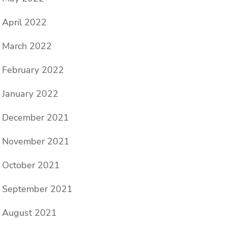
April 2022
March 2022
February 2022
January 2022
December 2021
November 2021
October 2021
September 2021
August 2021