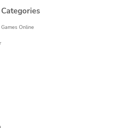
Categories
Games Online
r
a