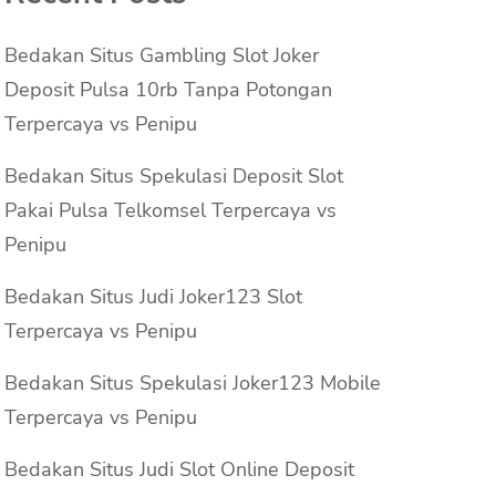
Bedakan Situs Gambling Slot Joker
Deposit Pulsa 10rb Tanpa Potongan
Terpercaya vs Penipu
Bedakan Situs Spekulasi Deposit Slot
Pakai Pulsa Telkomsel Terpercaya vs
Penipu
Bedakan Situs Judi Joker123 Slot
Terpercaya vs Penipu
Bedakan Situs Spekulasi Joker123 Mobile
Terpercaya vs Penipu
Bedakan Situs Judi Slot Online Deposit