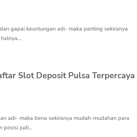
dan gapai keuntungan adi- maka penting sekiranya
 halnya…
ftar Slot Deposit Pulsa Terpercaya
ngan adi- maka bena sekiranya mudah-mudahan para
 posisi judi…