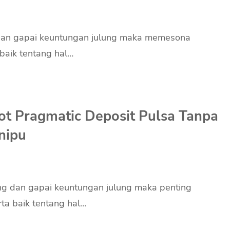
dan gapai keuntungan julung maka memesona
baik tentang hal…
ot Pragmatic Deposit Pulsa Tanpa
nipu
g dan gapai keuntungan julung maka penting
ta baik tentang hal…