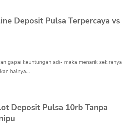
line Deposit Pulsa Terpercaya vs
an gapai keuntungan adi- maka menarik sekiranya
akan halnya…
lot Deposit Pulsa 10rb Tanpa
nipu