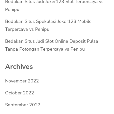
Bedakan Situs Judi Joker123 Slot Terpercaya vs
Penipu
Bedakan Situs Spekulasi Joker123 Mobile
Terpercaya vs Penipu
Bedakan Situs Judi Slot Online Deposit Pulsa
Tanpa Potongan Terpercaya vs Penipu
Archives
November 2022
October 2022
September 2022