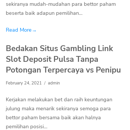
sekiranya mudah-mudahan para bettor paham
beserta baik adapun pemilihan…
Read More
→
Bedakan Situs Gambling Link
Slot Deposit Pulsa Tanpa
Potongan Terpercaya vs Penipu
February 24, 2021
admin
Kerjakan melakukan bet dan raih keuntungan
julung maka menarik sekiranya semoga para
bettor paham bersama baik akan halnya
pemilihan posisi…