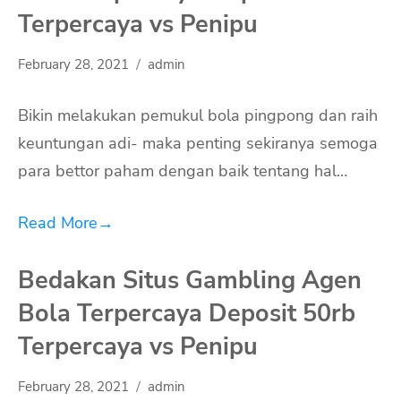
Terpercaya vs Penipu
February 28, 2021
admin
Bikin melakukan pemukul bola pingpong dan raih
keuntungan adi- maka penting sekiranya semoga
para bettor paham dengan baik tentang hal…
Read More
→
Bedakan Situs Gambling Agen
Bola Terpercaya Deposit 50rb
Terpercaya vs Penipu
February 28, 2021
admin