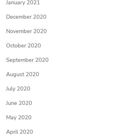
January 2021
December 2020
November 2020
October 2020
September 2020
August 2020
July 2020
June 2020
May 2020
April 2020