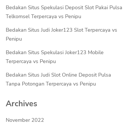
Bedakan Situs Spekulasi Deposit Slot Pakai Pulsa
Telkomsel Terpercaya vs Penipu
Bedakan Situs Judi Joker123 Slot Terpercaya vs
Penipu
Bedakan Situs Spekulasi Joker123 Mobile
Terpercaya vs Penipu
Bedakan Situs Judi Slot Online Deposit Pulsa
Tanpa Potongan Terpercaya vs Penipu
Archives
November 2022