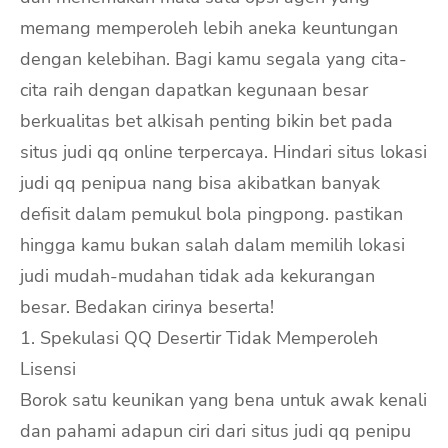
memang memperoleh lebih aneka keuntungan
dengan kelebihan. Bagi kamu segala yang cita-
cita raih dengan dapatkan kegunaan besar
berkualitas bet alkisah penting bikin bet pada
situs judi qq online terpercaya. Hindari situs lokasi
judi qq penipua nang bisa akibatkan banyak
defisit dalam pemukul bola pingpong. pastikan
hingga kamu bukan salah dalam memilih lokasi
judi mudah-mudahan tidak ada kekurangan
besar. Bedakan cirinya beserta!
1. Spekulasi QQ Desertir Tidak Memperoleh
Lisensi
Borok satu keunikan yang bena untuk awak kenali
dan pahami adapun ciri dari situs judi qq penipu