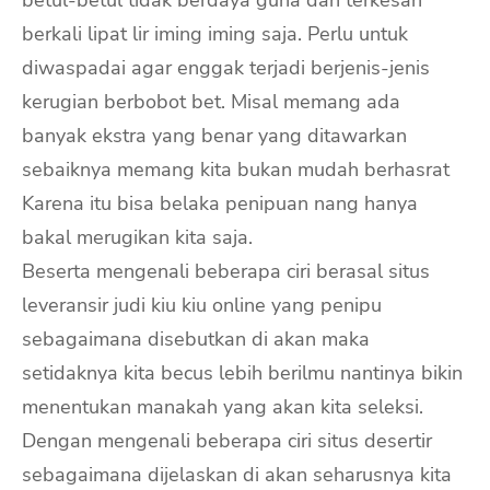
berkali lipat lir iming iming saja. Perlu untuk
diwaspadai agar enggak terjadi berjenis-jenis
kerugian berbobot bet. Misal memang ada
banyak ekstra yang benar yang ditawarkan
sebaiknya memang kita bukan mudah berhasrat
Karena itu bisa belaka penipuan nang hanya
bakal merugikan kita saja.
Beserta mengenali beberapa ciri berasal situs
leveransir judi kiu kiu online yang penipu
sebagaimana disebutkan di akan maka
setidaknya kita becus lebih berilmu nantinya bikin
menentukan manakah yang akan kita seleksi.
Dengan mengenali beberapa ciri situs desertir
sebagaimana dijelaskan di akan seharusnya kita