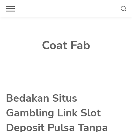
Skip
to
content
Coat Fab
Bedakan Situs
Gambling Link Slot
Deposit Pulsa Tanpa