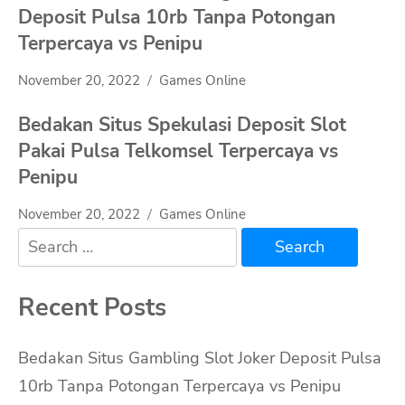
Deposit Pulsa 10rb Tanpa Potongan
Terpercaya vs Penipu
November 20, 2022
Games Online
Bedakan Situs Spekulasi Deposit Slot
Pakai Pulsa Telkomsel Terpercaya vs
Penipu
November 20, 2022
Games Online
Search
for:
Recent Posts
Bedakan Situs Gambling Slot Joker Deposit Pulsa
10rb Tanpa Potongan Terpercaya vs Penipu