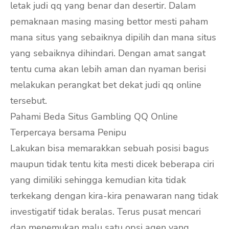
letak judi qq yang benar dan desertir. Dalam
pemaknaan masing masing bettor mesti paham
mana situs yang sebaiknya dipilih dan mana situs
yang sebaiknya dihindari. Dengan amat sangat
tentu cuma akan lebih aman dan nyaman berisi
melakukan perangkat bet dekat judi qq online
tersebut.
Pahami Beda Situs Gambling QQ Online
Terpercaya bersama Penipu
Lakukan bisa memarakkan sebuah posisi bagus
maupun tidak tentu kita mesti dicek beberapa ciri
yang dimiliki sehingga kemudian kita tidak
terkekang dengan kira-kira penawaran nang tidak
investigatif tidak beralas. Terus pusat mencari
dan menemukan malu satu opsi agen yang