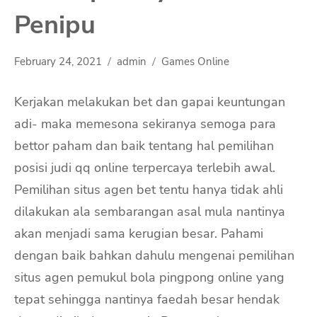
Penipu
February 24, 2021
admin
Games Online
Kerjakan melakukan bet dan gapai keuntungan
adi- maka memesona sekiranya semoga para
bettor paham dan baik tentang hal pemilihan
posisi judi qq online terpercaya terlebih awal.
Pemilihan situs agen bet tentu hanya tidak ahli
dilakukan ala sembarangan asal mula nantinya
akan menjadi sama kerugian besar. Pahami
dengan baik bahkan dahulu mengenai pemilihan
situs agen pemukul bola pingpong online yang
tepat sehingga nantinya faedah besar hendak