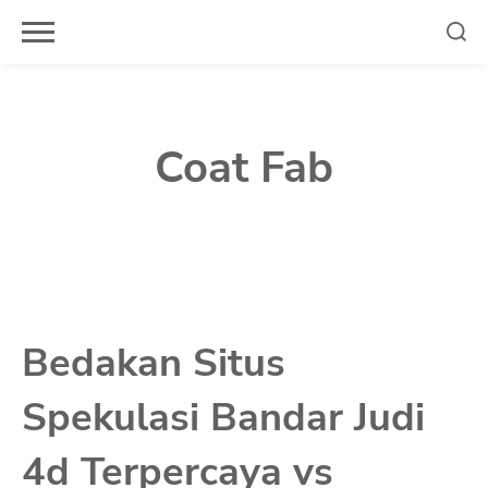
Skip
to
content
Coat Fab
Bedakan Situs
Spekulasi Bandar Judi
4d Terpercaya vs