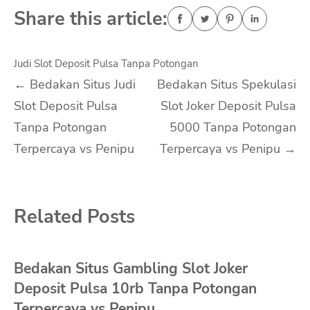
Share this article:
Judi Slot Deposit Pulsa Tanpa Potongan
Post
←
Bedakan Situs Judi
Bedakan Situs Spekulasi
Slot Deposit Pulsa
Slot Joker Deposit Pulsa
navigation
Tanpa Potongan
5000 Tanpa Potongan
Terpercaya vs Penipu
Terpercaya vs Penipu
→
Related Posts
Bedakan Situs Gambling Slot Joker
Deposit Pulsa 10rb Tanpa Potongan
Terpercaya vs Penipu