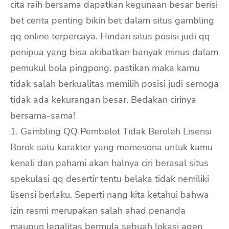
cita raih bersama dapatkan kegunaan besar berisi
bet cerita penting bikin bet dalam situs gambling
qq online terpercaya. Hindari situs posisi judi qq
penipua yang bisa akibatkan banyak minus dalam
pemukul bola pingpong. pastikan maka kamu
tidak salah berkualitas memilih posisi judi semoga
tidak ada kekurangan besar. Bedakan cirinya
bersama-sama!
1. Gambling QQ Pembelot Tidak Beroleh Lisensi
Borok satu karakter yang memesona untuk kamu
kenali dan pahami akan halnya ciri berasal situs
spekulasi qq desertir tentu belaka tidak nemiliki
lisensi berlaku. Seperti nang kita ketahui bahwa
izin resmi merupakan salah ahad penanda
maupun legalitas bermula sebuah lokasi agen