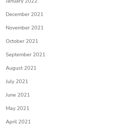
January 2022
December 2021
November 2021
October 2021
September 2021
August 2021
July 2021
June 2021
May 2021
April 2021