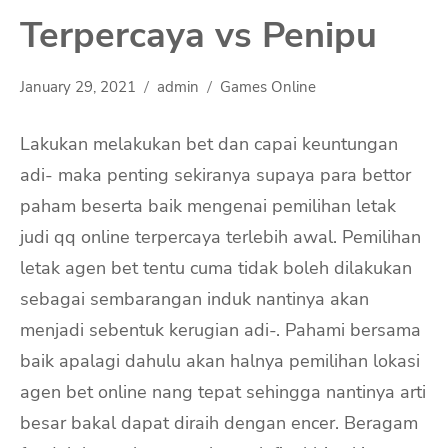
Terpercaya vs Penipu
January 29, 2021
admin
Games Online
Lakukan melakukan bet dan capai keuntungan
adi- maka penting sekiranya supaya para bettor
paham beserta baik mengenai pemilihan letak
judi qq online terpercaya terlebih awal. Pemilihan
letak agen bet tentu cuma tidak boleh dilakukan
sebagai sembarangan induk nantinya akan
menjadi sebentuk kerugian adi-. Pahami bersama
baik apalagi dahulu akan halnya pemilihan lokasi
agen bet online nang tepat sehingga nantinya arti
besar bakal dapat diraih dengan encer. Beragam