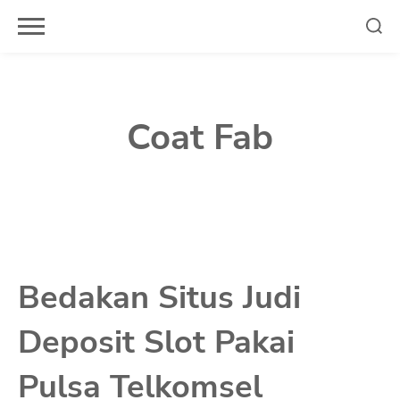
Skip
to
content
Coat Fab
Bedakan Situs Judi
Deposit Slot Pakai
Pulsa Telkomsel