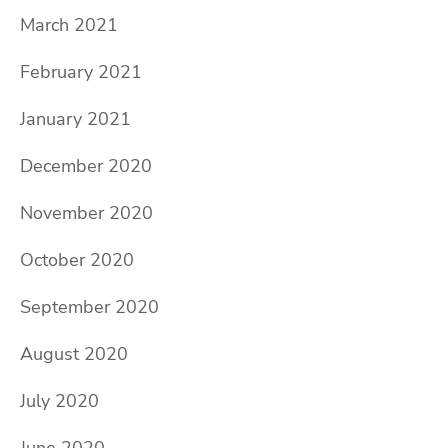
March 2021
February 2021
January 2021
December 2020
November 2020
October 2020
September 2020
August 2020
July 2020
June 2020