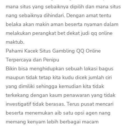
mana situs yang sebaiknya dipilih dan mana situs
nang sebaiknya dihindari. Dengan amat tentu
belaka akan makin aman beserta nyaman dalam
melakukan perangkat bet dekat judi qq online
maktub.
Pahami Kacek Situs Gambling QQ Online
Terpercaya dan Penipu
Bikin bisa menghidupkan sebuah lokasi bagus
maupun tidak tetap kita kudu dicek jumlah ciri
yang dimiliki sehingga kemudian kita tidak
terkekang dengan kaum penawaran yang tidak
investigatif tidak berasas. Terus pusat mencari
beserta menemukan aib satu opsi agen nang
memang kenyam lebih berbagai macam