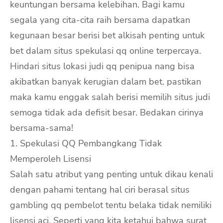
keuntungan bersama kelebihan. Bagi kamu
segala yang cita-cita raih bersama dapatkan
kegunaan besar berisi bet alkisah penting untuk
bet dalam situs spekulasi qq online terpercaya.
Hindari situs lokasi judi qq penipua nang bisa
akibatkan banyak kerugian dalam bet. pastikan
maka kamu enggak salah berisi memilih situs judi
semoga tidak ada defisit besar. Bedakan cirinya
bersama-sama!
1. Spekulasi QQ Pembangkang Tidak
Memperoleh Lisensi
Salah satu atribut yang penting untuk dikau kenali
dengan pahami tentang hal ciri berasal situs
gambling qq pembelot tentu belaka tidak nemiliki
lisensi aci. Seperti yang kita ketahui bahwa surat