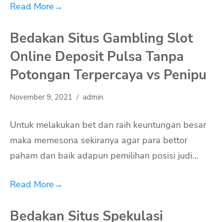
Read More
→
Bedakan Situs Gambling Slot
Online Deposit Pulsa Tanpa
Potongan Terpercaya vs Penipu
November 9, 2021
admin
Untuk melakukan bet dan raih keuntungan besar
maka memesona sekiranya agar para bettor
paham dan baik adapun pemilihan posisi judi…
Read More
→
Bedakan Situs Spekulasi