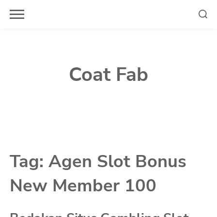
Skip
to
content
Coat Fab
Tag:
Agen Slot Bonus
New Member 100