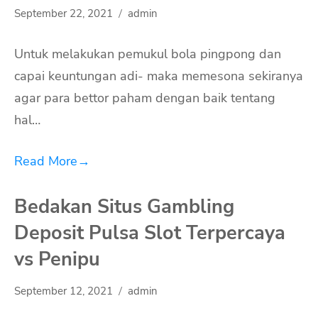
September 22, 2021
admin
Untuk melakukan pemukul bola pingpong dan
capai keuntungan adi- maka memesona sekiranya
agar para bettor paham dengan baik tentang
hal…
Read More
→
Bedakan Situs Gambling
Deposit Pulsa Slot Terpercaya
vs Penipu
September 12, 2021
admin