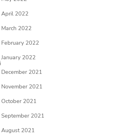
April 2022
March 2022
February 2022
January 2022
i
December 2021
November 2021
October 2021
September 2021
August 2021