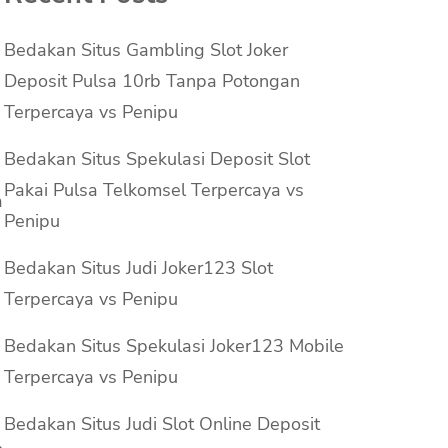
Bedakan Situs Gambling Slot Joker
Deposit Pulsa 10rb Tanpa Potongan
Terpercaya vs Penipu
Bedakan Situs Spekulasi Deposit Slot
Pakai Pulsa Telkomsel Terpercaya vs
a
Penipu
Bedakan Situs Judi Joker123 Slot
Terpercaya vs Penipu
Bedakan Situs Spekulasi Joker123 Mobile
Terpercaya vs Penipu
Bedakan Situs Judi Slot Online Deposit