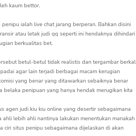
leh kaum bettor.
penipu ialah live chat jarang berperan. Bahkan disini
ransir atau letak judi qq seperti ini hendaknya dihindari
ugian berkualitas bet.
sebut betul-betul tidak realistis dan tergambar berkal
aspadai agar lain terjadi berbagai macam kerugian
omisi yang benar yang ditawarkan sebaiknya benar
sa belaka penipuan yang hanya hendak merugikan kita
tus agen judi kiu kiu online yang desertir sebagaimana
a ahli lebih ahli nantinya lakukan menentukan manakah
a ciri situs penipu sebagaimana dijelaskan di akan