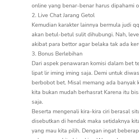
online yang benar-benar harus dipahami o
2. Live Chat Jarang Getol
Kemudian karakter lainnya bermula judi qq 
akan betul-betul sulit dihubungi. Nah, leve
akibat para bettor agar belaka tak ada ker
3. Bonus Berlebihan
Dari aspek penawaran komisi dalam bet ter
lipat lir iming iming saja. Demi untuk diw
berbobot bet. Misal memang ada banyak k
kita bukan mudah berhasrat Karena itu bi
saja.
Beserta mengenali kira-kira ciri berasal si
disebutkan di hendak maka setidaknya kit
yang mau kita pilih. Dengan ingat beberap