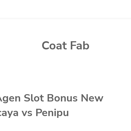
Coat Fab
 Agen Slot Bonus New
aya vs Penipu