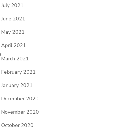
July 2021
June 2021
May 2021
April 2021
a
March 2021
→
February 2021
January 2021
December 2020
November 2020
October 2020