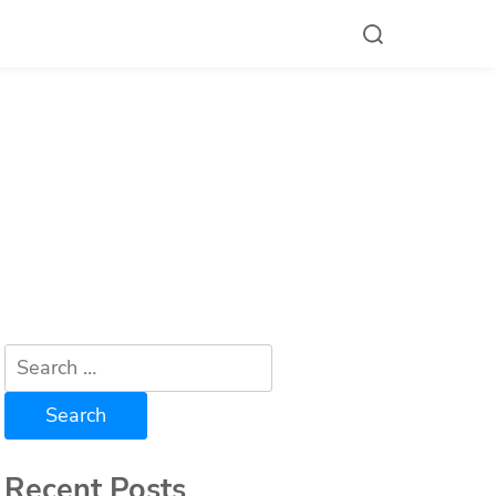
Search
for:
Recent Posts