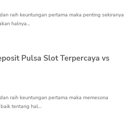
dan raih keuntungan pertama maka penting sekiranya
akan halnya…
posit Pulsa Slot Terpercaya vs
 dan raih keuntungan pertama maka memesona
 baik tentang hal…