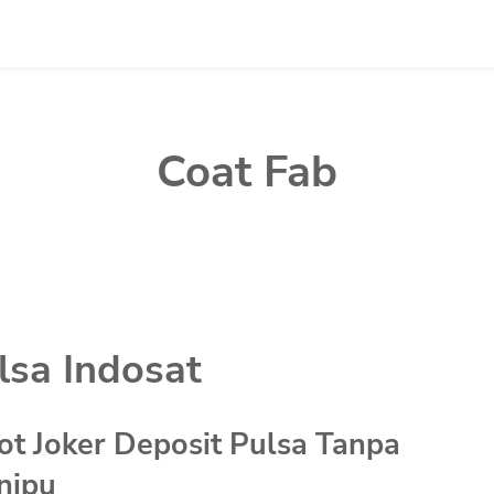
Coat Fab
lsa Indosat
ot Joker Deposit Pulsa Tanpa
nipu