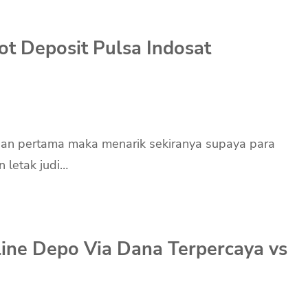
ot Deposit Pulsa Indosat
gan pertama maka menarik sekiranya supaya para
 letak judi…
line Depo Via Dana Terpercaya vs