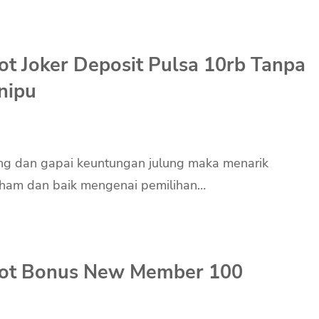
ot Joker Deposit Pulsa 10rb Tanpa
nipu
ng dan gapai keuntungan julung maka menarik
ham dan baik mengenai pemilihan…
Slot Bonus New Member 100