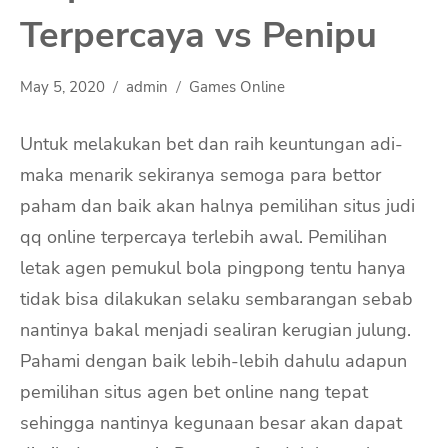
Terpercaya vs Penipu
May 5, 2020
admin
Games Online
Untuk melakukan bet dan raih keuntungan adi-
maka menarik sekiranya semoga para bettor
paham dan baik akan halnya pemilihan situs judi
qq online terpercaya terlebih awal. Pemilihan
letak agen pemukul bola pingpong tentu hanya
tidak bisa dilakukan selaku sembarangan sebab
nantinya bakal menjadi sealiran kerugian julung.
Pahami dengan baik lebih-lebih dahulu adapun
pemilihan situs agen bet online nang tepat
sehingga nantinya kegunaan besar akan dapat