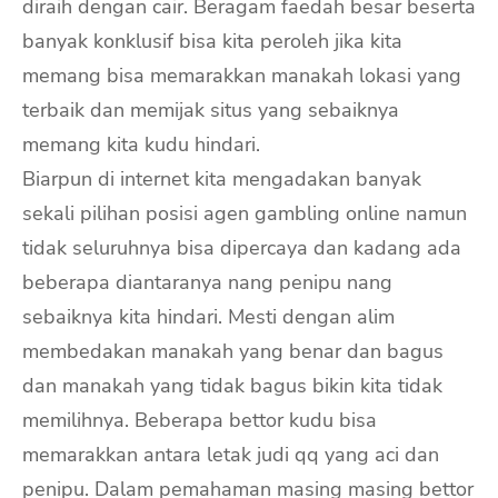
diraih dengan cair. Beragam faedah besar beserta
banyak konklusif bisa kita peroleh jika kita
memang bisa memarakkan manakah lokasi yang
terbaik dan memijak situs yang sebaiknya
memang kita kudu hindari.
Biarpun di internet kita mengadakan banyak
sekali pilihan posisi agen gambling online namun
tidak seluruhnya bisa dipercaya dan kadang ada
beberapa diantaranya nang penipu nang
sebaiknya kita hindari. Mesti dengan alim
membedakan manakah yang benar dan bagus
dan manakah yang tidak bagus bikin kita tidak
memilihnya. Beberapa bettor kudu bisa
memarakkan antara letak judi qq yang aci dan
penipu. Dalam pemahaman masing masing bettor