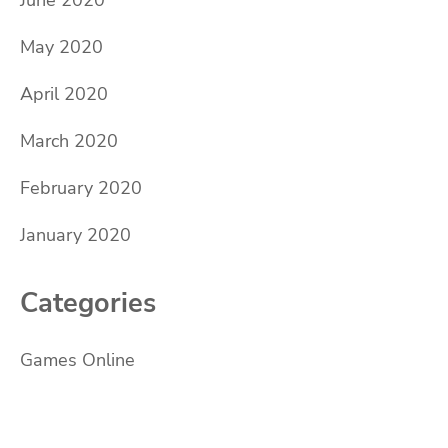
May 2020
April 2020
March 2020
February 2020
January 2020
Categories
Games Online