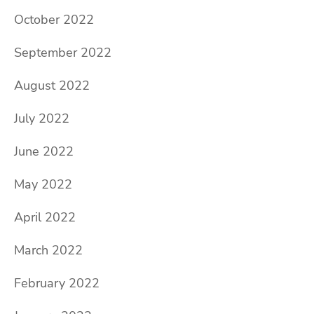
October 2022
September 2022
August 2022
July 2022
June 2022
May 2022
April 2022
March 2022
February 2022