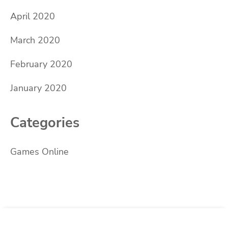
April 2020
March 2020
February 2020
January 2020
Categories
Games Online