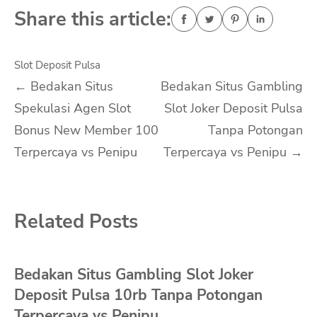
Share this article:
Slot Deposit Pulsa
Post
←
Bedakan Situs
Bedakan Situs Gambling
Spekulasi Agen Slot
Slot Joker Deposit Pulsa
navigation
Bonus New Member 100
Tanpa Potongan
Terpercaya vs Penipu
Terpercaya vs Penipu
→
Related Posts
Bedakan Situs Gambling Slot Joker
Deposit Pulsa 10rb Tanpa Potongan
Terpercaya vs Penipu