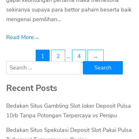
sekiranya supaya para bettor paham beserta baik
mengenai pemilihan…
Read More
→
Posts
1
2
…
4
→
Search
navigation
for:
Recent Posts
Bedakan Situs Gambling Slot Joker Deposit Pulsa
10rb Tanpa Potongan Terpercaya vs Penipu
Bedakan Situs Spekulasi Deposit Slot Pakai Pulsa