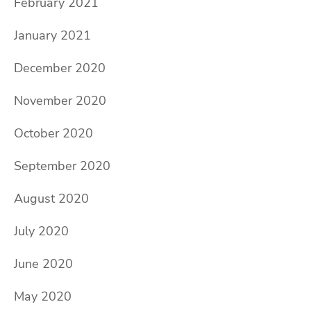
February 2021
January 2021
December 2020
November 2020
October 2020
September 2020
August 2020
July 2020
June 2020
May 2020