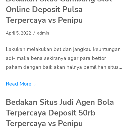
Online Deposit Pulsa
Terpercaya vs Penipu
April 5, 2022
admin
Lakukan melakukan bet dan jangkau keuntungan
adi- maka bena sekiranya agar para bettor
paham dengan baik akan halnya pemilihan situs…
Read More
→
Bedakan Situs Judi Agen Bola
Terpercaya Deposit 50rb
Terpercaya vs Penipu