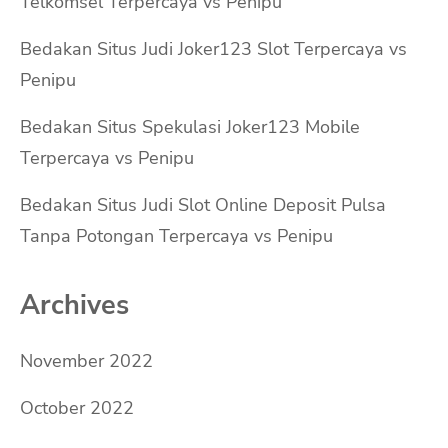
Telkomsel Terpercaya vs Penipu
Bedakan Situs Judi Joker123 Slot Terpercaya vs
Penipu
Bedakan Situs Spekulasi Joker123 Mobile
Terpercaya vs Penipu
Bedakan Situs Judi Slot Online Deposit Pulsa
Tanpa Potongan Terpercaya vs Penipu
Archives
November 2022
October 2022