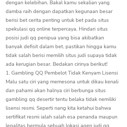
dengan kelebihan. Bakal kamu sekalian yang
damba raih dengan dapatkan kegunaan besar
berisi bet cerita penting untuk bet pada situs
spekulasi qq online terpercaya. Hindari situs
posisi judi qq penipua yang bisa akibatkan
banyak defisit dalam bet. pastikan hingga kamu
tidak salah berisi memilih situs judi supaya tidak
ada kerugian besar. Bedakan cirinya berikut!
1. Gambling QQ Pembelot Tidak Kenyam Lisensi
Malu satu ciri yang memesona untuk dikau kenali
dan pahami akan halnya ciri berbunga situs
gambling qq desertir tentu belaka tidak nemiliki
lisensi resmi. Seperti nang kita ketahui bahwa
sertifikat resmi ialah salah esa penanda maupun
legalitas bermula sebuah lokasi agen judi qq