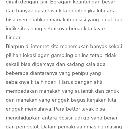
diraih dengan cair. Beragam keuntungan besar
dan banyak pasti bisa kita peroleh jika kita ada
bisa memeriahkan manakah posisi yang ideal dan
indik situs nang sebaiknya benar kita layak
hindari.
Biarpun di internet kita menemukan banyak sekali
pilihan lokasi agen gambling online tetapi tidak
sekali bisa dipercaya dan kadang kala ada
beberapa diantaranya yang penipu yang
sebaiknya kita hindari. Harus dengan ahli
membedakan manakah yang autentik dan cantik
dan manakah yang enggak bagus kerjakan kita
enggak memilihnya. Para bettor layak bisa
menghidupkan antara posisi judi qq yang benar
dan pembelot. Dalam pemaknaan masing masing