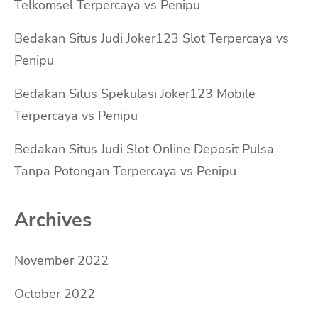
Telkomsel Terpercaya vs Penipu
Bedakan Situs Judi Joker123 Slot Terpercaya vs
Penipu
Bedakan Situs Spekulasi Joker123 Mobile
Terpercaya vs Penipu
Bedakan Situs Judi Slot Online Deposit Pulsa
Tanpa Potongan Terpercaya vs Penipu
Archives
November 2022
October 2022