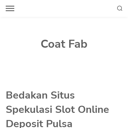
Skip
to
content
Coat Fab
Bedakan Situs
Spekulasi Slot Online
Deposit Pulsa