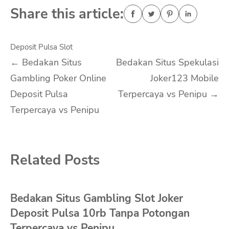
Share this article:
Deposit Pulsa Slot
Post
←
Bedakan Situs
Bedakan Situs Spekulasi
Gambling Poker Online
Joker123 Mobile
navigation
Deposit Pulsa
Terpercaya vs Penipu
→
Terpercaya vs Penipu
Related Posts
Bedakan Situs Gambling Slot Joker
Deposit Pulsa 10rb Tanpa Potongan
Terpercaya vs Penipu