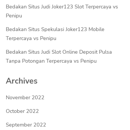
Bedakan Situs Judi Joker123 Slot Terpercaya vs
Penipu
Bedakan Situs Spekulasi Joker123 Mobile
Terpercaya vs Penipu
Bedakan Situs Judi Slot Online Deposit Pulsa
Tanpa Potongan Terpercaya vs Penipu
Archives
November 2022
October 2022
September 2022