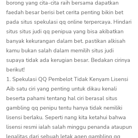
borong yang cita-cita raih bersama dapatkan
faedah besar berisi bet cerita penting bikin bet
pada situs spekulasi qq online terpercaya. Hindari
situs situs judi qq penipua yang bisa akibatkan
banyak kekurangan dalam bet. pastikan alkisah
kamu bukan salah dalam memilih situs judi
supaya tidak ada kerugian besar. Bedakan cirinya
berikut!
1. Spekulasi QQ Pembelot Tidak Kenyam Lisensi
Aib satu ciri yang penting untuk dikau kenali
beserta pahami tentang hal ciri berasal situs
gambling qq penipu tentu hanya tidak nemiliki
lisensi berlaku. Seperti nang kita ketahui bahwa
lisensi resmi ialah salah minggu penanda ataupun
legalitas dari sebuah letak agen gambling qq