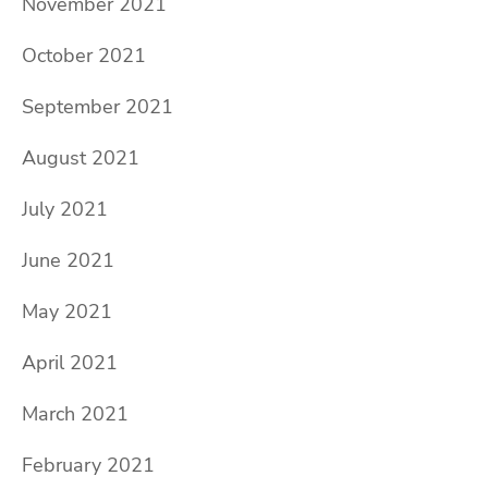
November 2021
October 2021
September 2021
August 2021
July 2021
June 2021
May 2021
April 2021
March 2021
February 2021