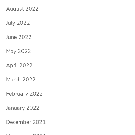
August 2022
July 2022
June 2022
May 2022
April 2022
March 2022
February 2022
January 2022
December 2021