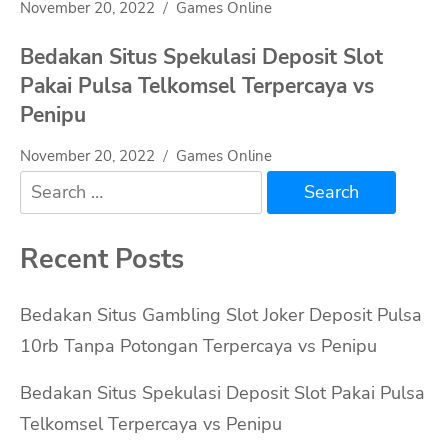
November 20, 2022
Games Online
Bedakan Situs Spekulasi Deposit Slot
Pakai Pulsa Telkomsel Terpercaya vs
Penipu
November 20, 2022
Games Online
Search
for:
Recent Posts
Bedakan Situs Gambling Slot Joker Deposit Pulsa
10rb Tanpa Potongan Terpercaya vs Penipu
Bedakan Situs Spekulasi Deposit Slot Pakai Pulsa
Telkomsel Terpercaya vs Penipu