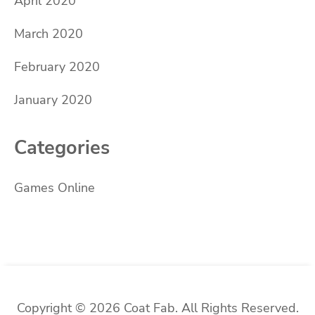
April 2020
March 2020
February 2020
January 2020
Categories
Games Online
Copyright © 2026 Coat Fab. All Rights Reserved.