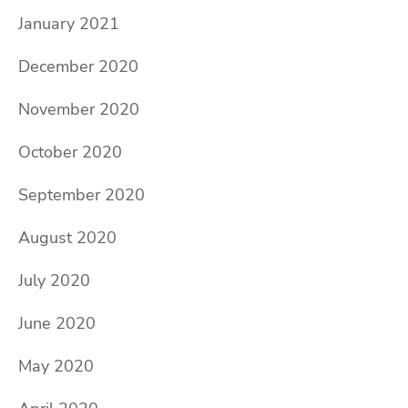
January 2021
December 2020
November 2020
October 2020
September 2020
August 2020
July 2020
June 2020
May 2020