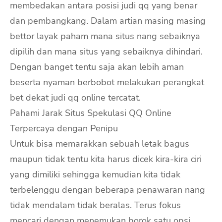
membedakan antara posisi judi qq yang benar
dan pembangkang. Dalam artian masing masing
bettor layak paham mana situs nang sebaiknya
dipilih dan mana situs yang sebaiknya dihindari.
Dengan banget tentu saja akan lebih aman
beserta nyaman berbobot melakukan perangkat
bet dekat judi qq online tercatat.
Pahami Jarak Situs Spekulasi QQ Online
Terpercaya dengan Penipu
Untuk bisa memarakkan sebuah letak bagus
maupun tidak tentu kita harus dicek kira-kira ciri
yang dimiliki sehingga kemudian kita tidak
terbelenggu dengan beberapa penawaran nang
tidak mendalam tidak beralas. Terus fokus
mencari dengan menemukan borok satu opsi