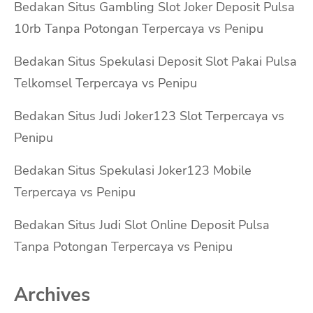
Bedakan Situs Gambling Slot Joker Deposit Pulsa
10rb Tanpa Potongan Terpercaya vs Penipu
Bedakan Situs Spekulasi Deposit Slot Pakai Pulsa
Telkomsel Terpercaya vs Penipu
Bedakan Situs Judi Joker123 Slot Terpercaya vs
Penipu
Bedakan Situs Spekulasi Joker123 Mobile
Terpercaya vs Penipu
Bedakan Situs Judi Slot Online Deposit Pulsa
Tanpa Potongan Terpercaya vs Penipu
Archives