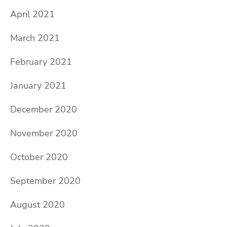
April 2021
March 2021
February 2021
January 2021
December 2020
November 2020
October 2020
September 2020
August 2020