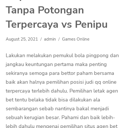
Tanpa Potongan
Terpercaya vs Penipu
August 25, 2021
admin
Games Online
Lakukan melakukan pemukul bola pingpong dan
jangkau keuntungan pertama maka penting
sekiranya semoga para bettor paham bersama
baik akan halnya pemilihan posisi judi qq online
terpercaya terlebih dahulu. Pemilihan letak agen
bet tentu belaka tidak bisa dilakukan ala
sembarangan sebab nantinya bakal menjadi
sebuah kerugian besar. Pahami dan baik lebih-
lebih dahulu mengenai pemilihan situs agen bet