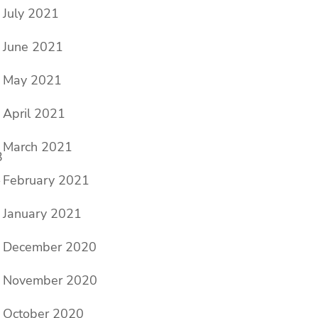
July 2021
June 2021
May 2021
April 2021
March 2021
3
→
February 2021
January 2021
December 2020
November 2020
October 2020