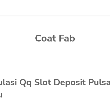
Coat Fab
lasi Qq Slot Deposit Puls
u