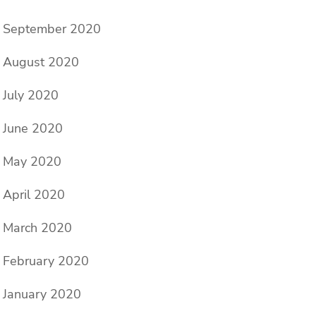
September 2020
August 2020
July 2020
June 2020
May 2020
April 2020
March 2020
February 2020
January 2020