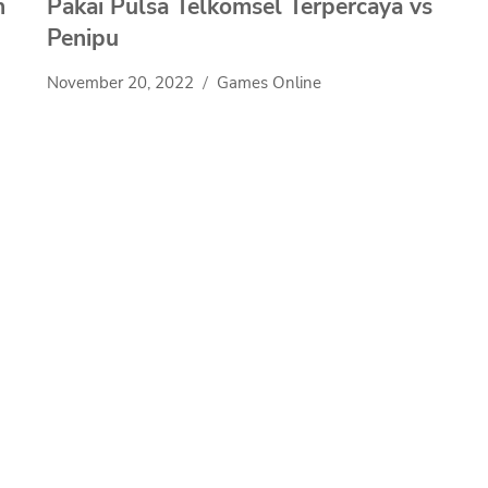
n
Pakai Pulsa Telkomsel Terpercaya vs
Penipu
November 20, 2022
Games Online