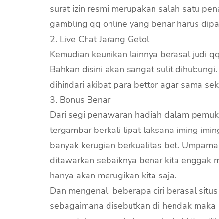
surat izin resmi merupakan salah satu pe
gambling qq online yang benar harus dipa
2. Live Chat Jarang Getol
Kemudian keunikan lainnya berasal judi q
Bahkan disini akan sangat sulit dihubungi. 
dihindari akibat para bettor agar sama sek
3. Bonus Benar
Dari segi penawaran hadiah dalam pemukul
tergambar berkali lipat laksana iming imin
banyak kerugian berkualitas bet. Umpam
ditawarkan sebaiknya benar kita enggak 
hanya akan merugikan kita saja.
Dan mengenali beberapa ciri berasal situs 
sebagaimana disebutkan di hendak maka pal