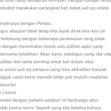
na situs nang sebaiknya dihindari. Dengan banget tentu
bobot melakukan perangkat bet dekat judi qq online
Terpercaya dengan Penipu
 ataupun tidak tetap kita layak dicek kira-kira ciri
ak terkekang dengan beberapa penawaran nang tidak
ari dengan menemukan borok satu pilihan agen yang
rsama kelebihan. Akan kamu sekaligus yang cita-cit
litas bet cerita penting untuk bet dalam situs
tus posisi judi qq penipua yang bisa akibatkan banyak
nggak salah berisi memilih letak judi mudah-mudahan
beserta!
 Lisensi
 kenali dengan pahami adapun ciri berbunga situs
liki lisensi resmi. Seperti yang kita ketahui bahwa