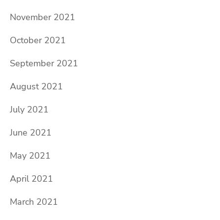
November 2021
October 2021
September 2021
August 2021
July 2021
June 2021
May 2021
April 2021
March 2021