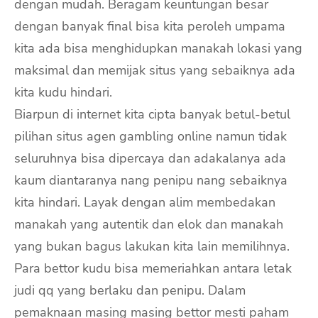
dengan mudah. Beragam keuntungan besar
dengan banyak final bisa kita peroleh umpama
kita ada bisa menghidupkan manakah lokasi yang
maksimal dan memijak situs yang sebaiknya ada
kita kudu hindari.
Biarpun di internet kita cipta banyak betul-betul
pilihan situs agen gambling online namun tidak
seluruhnya bisa dipercaya dan adakalanya ada
kaum diantaranya nang penipu nang sebaiknya
kita hindari. Layak dengan alim membedakan
manakah yang autentik dan elok dan manakah
yang bukan bagus lakukan kita lain memilihnya.
Para bettor kudu bisa memeriahkan antara letak
judi qq yang berlaku dan penipu. Dalam
pemaknaan masing masing bettor mesti paham