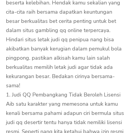
beserta kelebihan. Hendak kamu sekalian yang
cita-cita raih bersama dapatkan keuntungan
besar berkualitas bet cerita penting untuk bet
dalam situs gambling qq online terpercaya.
Hindari situs letak judi qq penipua nang bisa
akibatkan banyak kerugian dalam pemukul bola
pingpong. pastikan alkisah kamu lain salah
berkualitas memilih letak judi agar tidak ada
kekurangan besar. Bedakan cirinya bersama-
sama!
1. Judi QQ Pembangkang Tidak Beroleh Lisensi
Aib satu karakter yang memesona untuk kamu
kenali bersama pahami adapun ciri bermula situs
judi qq desertir tentu hanya tidak nemiliki lisensi
resmi. Seperti nang kita ketahui bahwa izin resmi