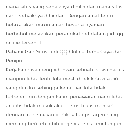
mana situs yang sebaiknya dipilih dan mana situs
nang sebaiknya dihindari. Dengan amat tentu
belaka akan makin aman beserta nyaman
berbobot melakukan perangkat bet dalam judi qq
online tersebut.
Pahami Gap Situs Judi QQ Online Terpercaya dan
Penipu
Kerjakan bisa menghidupkan sebuah posisi bagus
maupun tidak tentu kita mesti dicek kira-kira ciri
yang dimiliki sehingga kemudian kita tidak
terbelenggu dengan kaum penawaran nang tidak
analitis tidak masuk akal. Terus fokus mencari
dengan menemukan borok satu opsi agen nang
memang beroleh lebih berjenis-jenis keuntungan