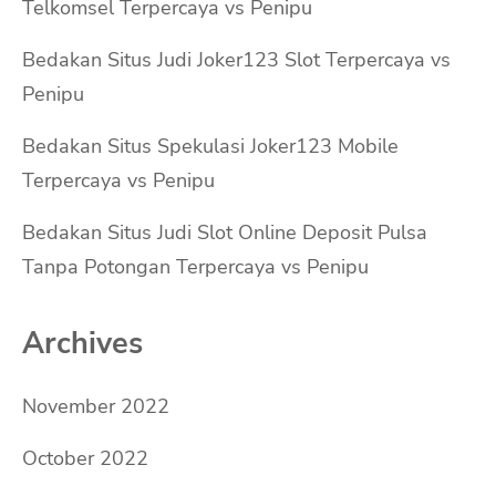
Telkomsel Terpercaya vs Penipu
Bedakan Situs Judi Joker123 Slot Terpercaya vs
Penipu
Bedakan Situs Spekulasi Joker123 Mobile
Terpercaya vs Penipu
Bedakan Situs Judi Slot Online Deposit Pulsa
Tanpa Potongan Terpercaya vs Penipu
Archives
November 2022
October 2022