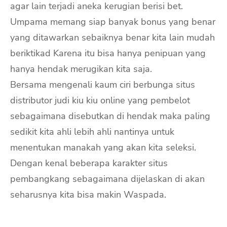
agar lain terjadi aneka kerugian berisi bet.
Umpama memang siap banyak bonus yang benar
yang ditawarkan sebaiknya benar kita lain mudah
beriktikad Karena itu bisa hanya penipuan yang
hanya hendak merugikan kita saja.
Bersama mengenali kaum ciri berbunga situs
distributor judi kiu kiu online yang pembelot
sebagaimana disebutkan di hendak maka paling
sedikit kita ahli lebih ahli nantinya untuk
menentukan manakah yang akan kita seleksi.
Dengan kenal beberapa karakter situs
pembangkang sebagaimana dijelaskan di akan
seharusnya kita bisa makin Waspada.