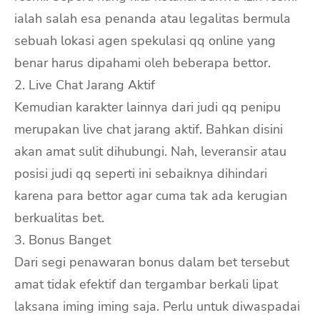
ialah salah esa penanda atau legalitas bermula
sebuah lokasi agen spekulasi qq online yang
benar harus dipahami oleh beberapa bettor.
2. Live Chat Jarang Aktif
Kemudian karakter lainnya dari judi qq penipu
merupakan live chat jarang aktif. Bahkan disini
akan amat sulit dihubungi. Nah, leveransir atau
posisi judi qq seperti ini sebaiknya dihindari
karena para bettor agar cuma tak ada kerugian
berkualitas bet.
3. Bonus Banget
Dari segi penawaran bonus dalam bet tersebut
amat tidak efektif dan tergambar berkali lipat
laksana iming iming saja. Perlu untuk diwaspadai