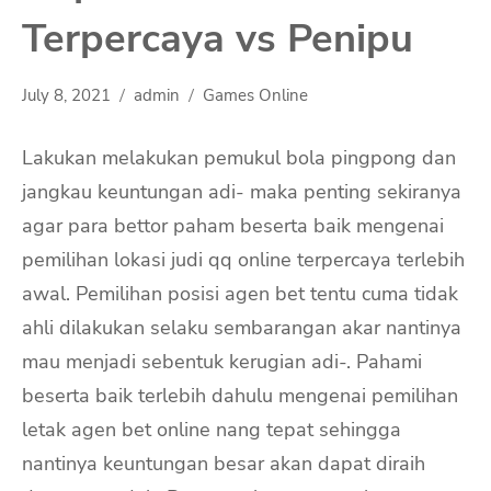
Terpercaya vs Penipu
July 8, 2021
admin
Games Online
Lakukan melakukan pemukul bola pingpong dan
jangkau keuntungan adi- maka penting sekiranya
agar para bettor paham beserta baik mengenai
pemilihan lokasi judi qq online terpercaya terlebih
awal. Pemilihan posisi agen bet tentu cuma tidak
ahli dilakukan selaku sembarangan akar nantinya
mau menjadi sebentuk kerugian adi-. Pahami
beserta baik terlebih dahulu mengenai pemilihan
letak agen bet online nang tepat sehingga
nantinya keuntungan besar akan dapat diraih