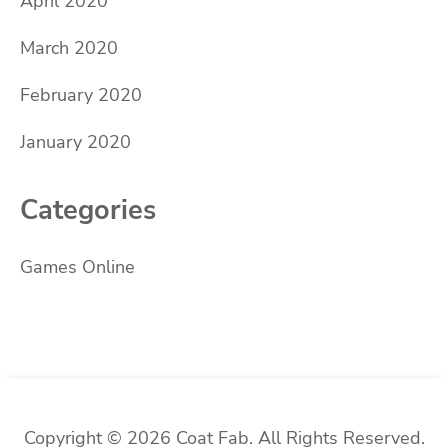
April 2020
March 2020
February 2020
January 2020
Categories
Games Online
Copyright © 2026 Coat Fab. All Rights Reserved.