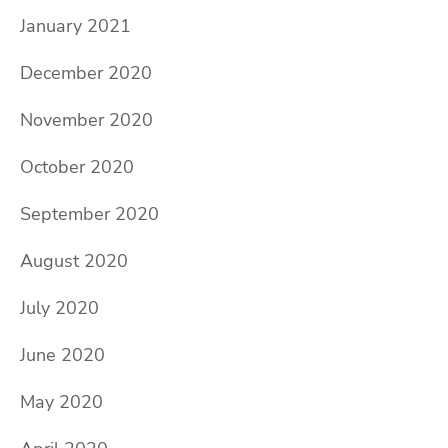
January 2021
December 2020
November 2020
October 2020
September 2020
August 2020
July 2020
June 2020
May 2020