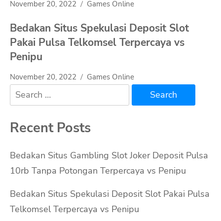
November 20, 2022
Games Online
Bedakan Situs Spekulasi Deposit Slot
Pakai Pulsa Telkomsel Terpercaya vs
Penipu
November 20, 2022
Games Online
Search
for:
Recent Posts
Bedakan Situs Gambling Slot Joker Deposit Pulsa
10rb Tanpa Potongan Terpercaya vs Penipu
Bedakan Situs Spekulasi Deposit Slot Pakai Pulsa
Telkomsel Terpercaya vs Penipu