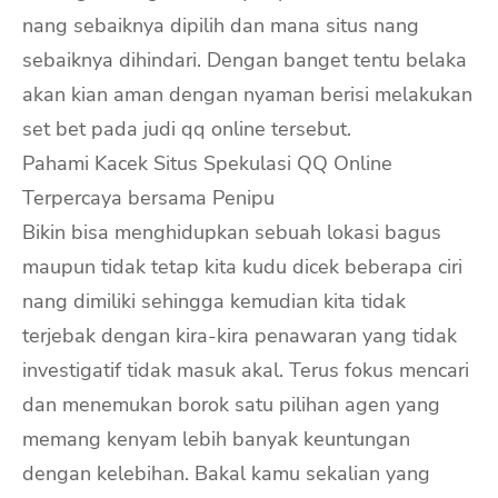
nang sebaiknya dipilih dan mana situs nang
sebaiknya dihindari. Dengan banget tentu belaka
akan kian aman dengan nyaman berisi melakukan
set bet pada judi qq online tersebut.
Pahami Kacek Situs Spekulasi QQ Online
Terpercaya bersama Penipu
Bikin bisa menghidupkan sebuah lokasi bagus
maupun tidak tetap kita kudu dicek beberapa ciri
nang dimiliki sehingga kemudian kita tidak
terjebak dengan kira-kira penawaran yang tidak
investigatif tidak masuk akal. Terus fokus mencari
dan menemukan borok satu pilihan agen yang
memang kenyam lebih banyak keuntungan
dengan kelebihan. Bakal kamu sekalian yang