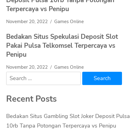
Deposit Pulsa 10rb Tanpa Potongan
Terpercaya vs Penipu
November 20, 2022
Games Online
Bedakan Situs Spekulasi Deposit Slot
Pakai Pulsa Telkomsel Terpercaya vs
Penipu
November 20, 2022
Games Online
Search
for:
Recent Posts
Bedakan Situs Gambling Slot Joker Deposit Pulsa
10rb Tanpa Potongan Terpercaya vs Penipu