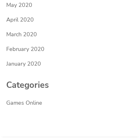
May 2020
April 2020
March 2020
February 2020
January 2020
Categories
Games Online