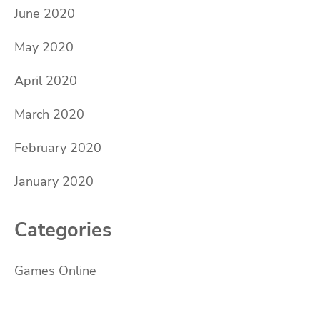
June 2020
May 2020
April 2020
March 2020
February 2020
January 2020
Categories
Games Online