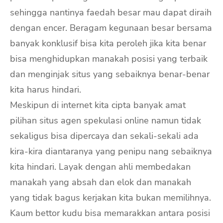
sehingga nantinya faedah besar mau dapat diraih
dengan encer. Beragam kegunaan besar bersama
banyak konklusif bisa kita peroleh jika kita benar
bisa menghidupkan manakah posisi yang terbaik
dan menginjak situs yang sebaiknya benar-benar
kita harus hindari.
Meskipun di internet kita cipta banyak amat
pilihan situs agen spekulasi online namun tidak
sekaligus bisa dipercaya dan sekali-sekali ada
kira-kira diantaranya yang penipu nang sebaiknya
kita hindari. Layak dengan ahli membedakan
manakah yang absah dan elok dan manakah
yang tidak bagus kerjakan kita bukan memilihnya.
Kaum bettor kudu bisa memarakkan antara posisi