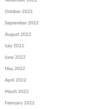
October 2022
September 2022
August 2022
July 2022
June 2022
May 2022
April 2022
March 2022
February 2022