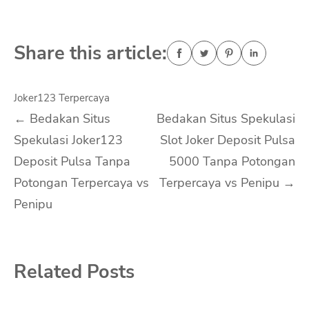
Share this article:
Joker123 Terpercaya
Post
←
Bedakan Situs
Bedakan Situs Spekulasi
Spekulasi Joker123
Slot Joker Deposit Pulsa
navigation
Deposit Pulsa Tanpa
5000 Tanpa Potongan
Potongan Terpercaya vs
Terpercaya vs Penipu
→
Penipu
Related Posts