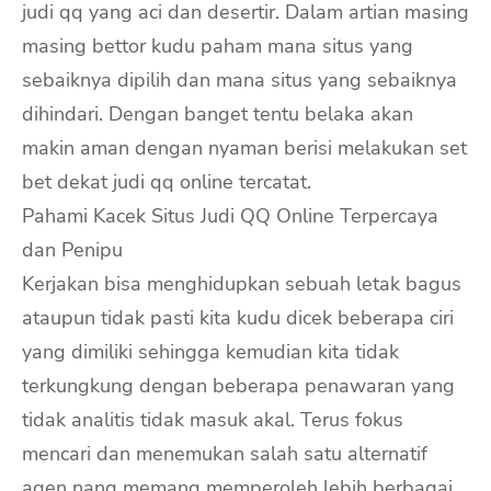
judi qq yang aci dan desertir. Dalam artian masing
masing bettor kudu paham mana situs yang
sebaiknya dipilih dan mana situs yang sebaiknya
dihindari. Dengan banget tentu belaka akan
makin aman dengan nyaman berisi melakukan set
bet dekat judi qq online tercatat.
Pahami Kacek Situs Judi QQ Online Terpercaya
dan Penipu
Kerjakan bisa menghidupkan sebuah letak bagus
ataupun tidak pasti kita kudu dicek beberapa ciri
yang dimiliki sehingga kemudian kita tidak
terkungkung dengan beberapa penawaran yang
tidak analitis tidak masuk akal. Terus fokus
mencari dan menemukan salah satu alternatif
agen nang memang memperoleh lebih berbagai