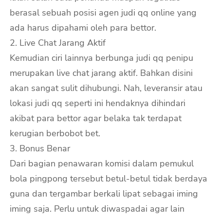
berasal sebuah posisi agen judi qq online yang
ada harus dipahami oleh para bettor.
2. Live Chat Jarang Aktif
Kemudian ciri lainnya berbunga judi qq penipu
merupakan live chat jarang aktif. Bahkan disini
akan sangat sulit dihubungi. Nah, leveransir atau
lokasi judi qq seperti ini hendaknya dihindari
akibat para bettor agar belaka tak terdapat
kerugian berbobot bet.
3. Bonus Benar
Dari bagian penawaran komisi dalam pemukul
bola pingpong tersebut betul-betul tidak berdaya
guna dan tergambar berkali lipat sebagai iming
iming saja. Perlu untuk diwaspadai agar lain