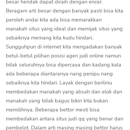
besar hendak dapat diraih dengan encer.
Beragam arti besar dengan banyak pasti bisa kita
peroleh andai kita ada bisa memarakkan
manakah situs yang ideal dan memijak situs yang
sebaiknya memang kita kudu hindari.
Sungguhpun di internet kita mengadakan banyak
betul-betul pilihan posisi agen judi online namun
tidak seluruhnya bisa dipercaya dan kadang kala
ada beberapa diantaranya nang penipu nang
sebaiknya kita hindari. Layak dengan berilmu
membedakan manakah yang absah dan elok dan
manakah yang tidak bagus bikin kita bukan
memilihnya. Beberapa bettor mesti bisa
membedakan antara situs judi qq yang benar dan
pembelot. Dalam arti masing masing bettor harus