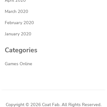
April 2020
March 2020
February 2020
January 2020
Categories
Games Online
Copyright © 2026 Coat Fab. All Rights Reserved.