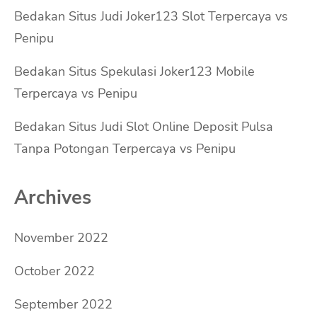
Bedakan Situs Judi Joker123 Slot Terpercaya vs
Penipu
Bedakan Situs Spekulasi Joker123 Mobile
Terpercaya vs Penipu
Bedakan Situs Judi Slot Online Deposit Pulsa
Tanpa Potongan Terpercaya vs Penipu
Archives
November 2022
October 2022
September 2022