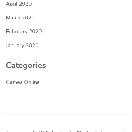
April 2020
March 2020
February 2020
January 2020
Categories
Games Online