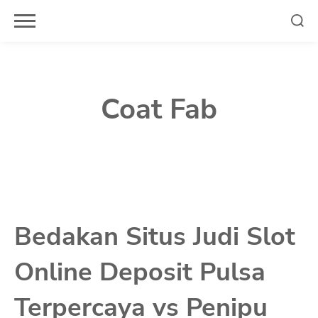
Skip
to
content
Coat Fab
Bedakan Situs Judi Slot
Online Deposit Pulsa
Terpercaya vs Penipu