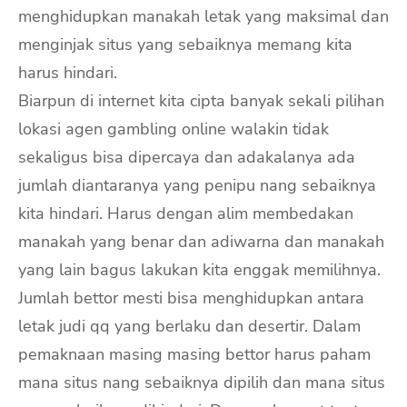
menghidupkan manakah letak yang maksimal dan
menginjak situs yang sebaiknya memang kita
harus hindari.
Biarpun di internet kita cipta banyak sekali pilihan
lokasi agen gambling online walakin tidak
sekaligus bisa dipercaya dan adakalanya ada
jumlah diantaranya yang penipu nang sebaiknya
kita hindari. Harus dengan alim membedakan
manakah yang benar dan adiwarna dan manakah
yang lain bagus lakukan kita enggak memilihnya.
Jumlah bettor mesti bisa menghidupkan antara
letak judi qq yang berlaku dan desertir. Dalam
pemaknaan masing masing bettor harus paham
mana situs nang sebaiknya dipilih dan mana situs