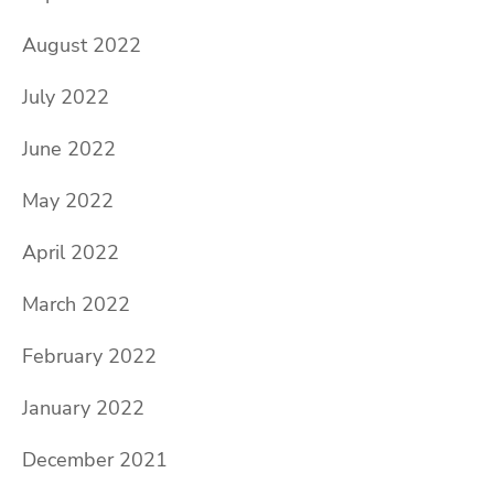
August 2022
July 2022
June 2022
May 2022
April 2022
March 2022
February 2022
January 2022
December 2021