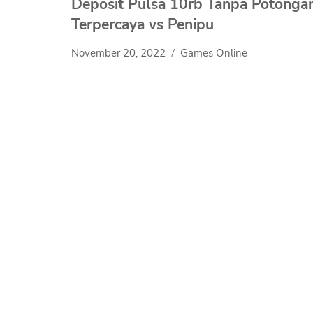
Deposit Pulsa 10rb Tanpa Potonga
Terpercaya vs Penipu
November 20, 2022
Games Online