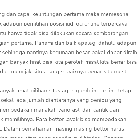
ong dan capai keuntungan pertama maka memesona
 adapun pemilihan posisi judi qq online terpercaya
tentu hanya tidak bisa dilakukan secara sembarangan
ugian pertama. Pahami dan baik apalagi dahulu adapun
t sehingga nantinya kegunaan besar bakal dapat diraih
 banyak final bisa kita peroleh misal kita benar bisa
an memijak situs nang sebaiknya benar kita mesti
banyak amat pilihan situs agen gambling online tetapi
-sekali ada jumlah diantaranya yang penipu yang
i membedakan manakah yang asli dan cantik dan
ak memilihnya. Para bettor layak bisa membedakan
lot. Dalam pemahaman masing masing bettor harus