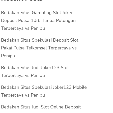
Bedakan Situs Gambling Slot Joker
Deposit Pulsa 10rb Tanpa Potongan
Terpercaya vs Penipu
Bedakan Situs Spekulasi Deposit Slot
Pakai Pulsa Telkomsel Terpercaya vs
Penipu
Bedakan Situs Judi Joker123 Slot
Terpercaya vs Penipu
Bedakan Situs Spekulasi Joker123 Mobile
Terpercaya vs Penipu
Bedakan Situs Judi Slot Online Deposit