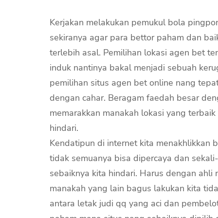
Kerjakan melakukan pemukul bola pingp
sekiranya agar para bettor paham dan baik
terlebih asal. Pemilihan lokasi agen bet 
induk nantinya bakal menjadi sebuah ker
pemilihan situs agen bet online nang tepa
dengan cahar. Beragam faedah besar dengan
memarakkan manakah lokasi yang terbaik d
hindari.
Kendatipun di internet kita menakhlikkan 
tidak semuanya bisa dipercaya dan sekali
sebaiknya kita hindari. Harus dengan ahl
manakah yang lain bagus lakukan kita tid
antara letak judi qq yang aci dan pembe