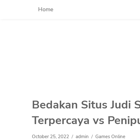
Skip
Home
to
content
Bedakan Situs Judi S
Terpercaya vs Penip
October 25, 2022
admin
Games Online