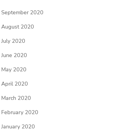
September 2020
August 2020
July 2020
June 2020
May 2020
April 2020
March 2020
February 2020
January 2020