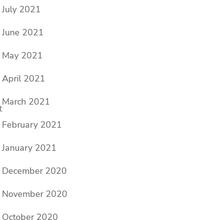
July 2021
June 2021
May 2021
April 2021
March 2021
t
→
February 2021
January 2021
December 2020
November 2020
October 2020