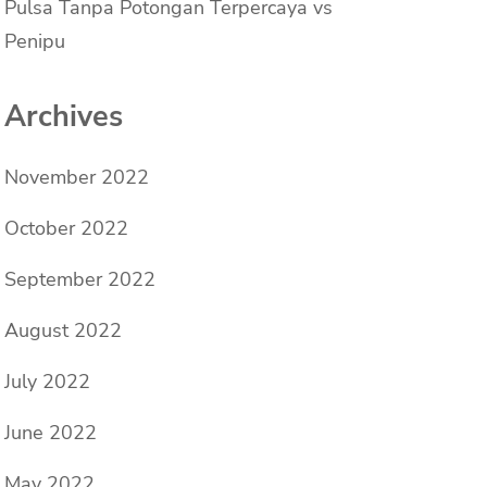
Pulsa Tanpa Potongan Terpercaya vs
Penipu
Archives
November 2022
October 2022
September 2022
August 2022
July 2022
June 2022
May 2022