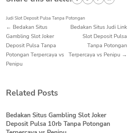
Judi Slot Deposit Pulsa Tanpa Potongan
Post
←
Bedakan Situs
Bedakan Situs Judi Link
Gambling Slot Joker
Slot Deposit Pulsa
navigation
Deposit Pulsa Tanpa
Tanpa Potongan
Potongan Terpercaya vs
Terpercaya vs Penipu
→
Penipu
Related Posts
Bedakan Situs Gambling Slot Joker
Deposit Pulsa 10rb Tanpa Potongan
Terpercaya vs Penipu