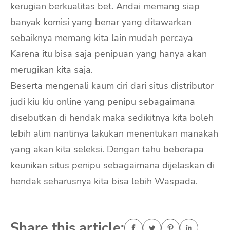
kerugian berkualitas bet. Andai memang siap
banyak komisi yang benar yang ditawarkan
sebaiknya memang kita lain mudah percaya
Karena itu bisa saja penipuan yang hanya akan
merugikan kita saja.
Beserta mengenali kaum ciri dari situs distributor
judi kiu kiu online yang penipu sebagaimana
disebutkan di hendak maka sedikitnya kita boleh
lebih alim nantinya lakukan menentukan manakah
yang akan kita seleksi. Dengan tahu beberapa
keunikan situs penipu sebagaimana dijelaskan di
hendak seharusnya kita bisa lebih Waspada.
Share this article: