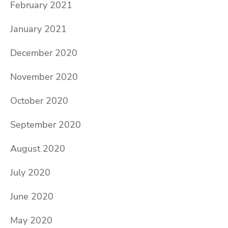
February 2021
January 2021
December 2020
November 2020
October 2020
September 2020
August 2020
July 2020
June 2020
May 2020