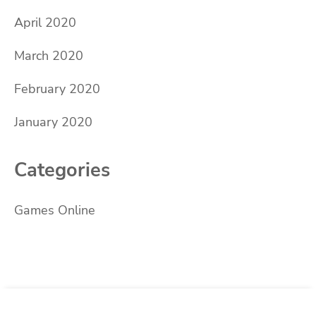
April 2020
March 2020
February 2020
January 2020
Categories
Games Online