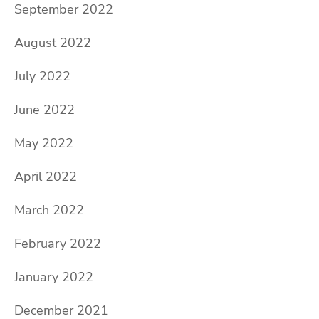
September 2022
August 2022
July 2022
June 2022
May 2022
April 2022
March 2022
February 2022
January 2022
December 2021