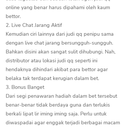
online yang benar harus dipahami oleh kaum
bettor.
2. Live Chat Jarang Aktif
Kemudian ciri lainnya dari judi qq penipu sama
dengan live chat jarang bersungguh-sungguh.
Bahkan disini akan sangat sulit dihubungi. Nah,
distributor atau lokasi judi qq seperti ini
hendaknya dihindari akibat para bettor agar
belaka tak terdapat kerugian dalam bet.
3. Bonus Banget
Dari segi penawaran hadiah dalam bet tersebut
benar-benar tidak berdaya guna dan terlukis
berkali lipat lir iming iming saja. Perlu untuk
diwaspadai agar enggak terjadi berbagai macam