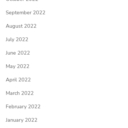
September 2022
August 2022
July 2022
June 2022
May 2022
April 2022
March 2022
February 2022
January 2022