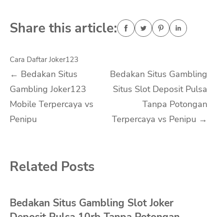
Share this article:
Cara Daftar Joker123
Post
←
Bedakan Situs
Bedakan Situs Gambling
Gambling Joker123
Situs Slot Deposit Pulsa
navigation
Mobile Terpercaya vs
Tanpa Potongan
Penipu
Terpercaya vs Penipu
→
Related Posts
Bedakan Situs Gambling Slot Joker