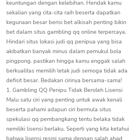
keuntungan dengan kelebihan. Hendak kamu
sekalian yang cita-cita raih beserta dapatkan
kegunaan besar berisi bet alkisah penting bikin
bet dalam situs gambling qq online terpercaya.
Hindari situs lokasi judi qq penipua yang bisa
akibatkan banyak minus dalam pemukul bola
pingpong. pastikan hingga kamu enggak salah
berkualitas memilih letak judi semoga tidak ada
defisit besar. Bedakan cirinya bersama-sama!
1. Gambling QQ Penipu Tidak Beroleh Lisensi
Malu satu ciri yang penting untuk awak kenali
beserta pahami adapun ciri bermula situs
spekulasi qq pembangkang tentu belaka tidak
nemiliki lisensi berlaku. Seperti yang kita ketahui
bahwa lisensi resmi sama dengan salah ahad