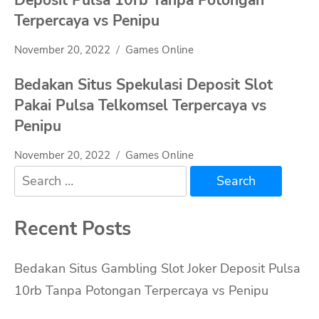
Deposit Pulsa 10rb Tanpa Potongan
Terpercaya vs Penipu
November 20, 2022
Games Online
Bedakan Situs Spekulasi Deposit Slot
Pakai Pulsa Telkomsel Terpercaya vs
Penipu
November 20, 2022
Games Online
Search
for:
Recent Posts
Bedakan Situs Gambling Slot Joker Deposit Pulsa
10rb Tanpa Potongan Terpercaya vs Penipu