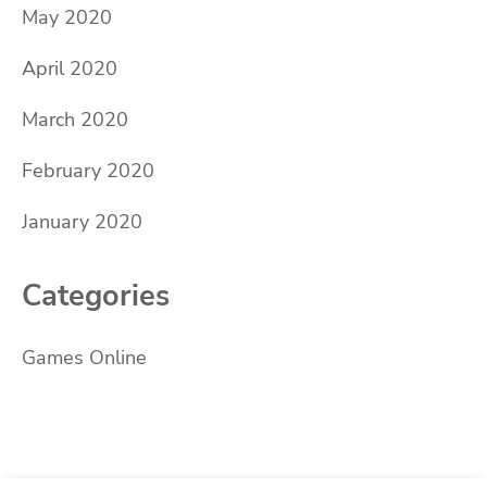
May 2020
April 2020
March 2020
February 2020
January 2020
Categories
Games Online