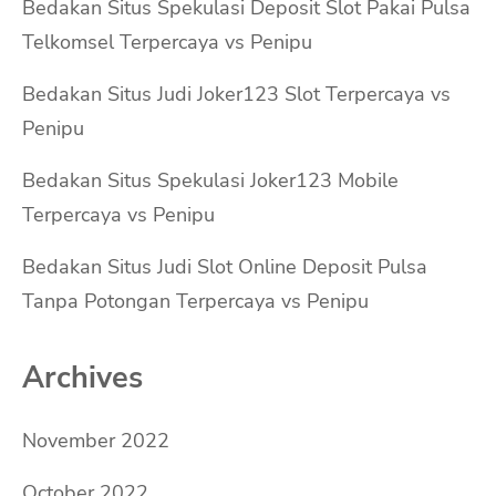
Bedakan Situs Spekulasi Deposit Slot Pakai Pulsa
Telkomsel Terpercaya vs Penipu
Bedakan Situs Judi Joker123 Slot Terpercaya vs
Penipu
Bedakan Situs Spekulasi Joker123 Mobile
Terpercaya vs Penipu
Bedakan Situs Judi Slot Online Deposit Pulsa
Tanpa Potongan Terpercaya vs Penipu
Archives
November 2022
October 2022