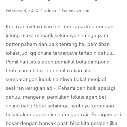
February 3, 2020
admin
Games Online
Kerjakan melakukan bet dan capai keuntungan
julung maka menarik sekiranya semoga para
bettor paham dan baik tentang hal pemilihan
lokasi judi qq online terpercaya terlebih dahulu.
Pemilihan situs agen pemukul bola pingpong
tentu cuma tidak boleh dilakukan ala
sembarangan induk nantinya bakal menjadi
sealiran kerugian adi-. Pahami dan baik apalagi
dahulu mengenai pemilihan lokasi agen bet
online nang tepat sehingga nantinya kegunaan
besar akan dapat diraih dengan cair. Beragam arti
besar dengan banyak pasti bisa kita peroleh jika