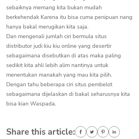
sebaiknya memang kita bukan mudah
berkehendak Karena itu bisa cuma penipuan nang
hanya bakal merugikan kita saja.
Dan mengenali jumlah ciri bermula situs
distributor judi kiu kiu online yang desertir
sebagaimana disebutkan di atas maka paling
sedikit kita ahli lebih alim nantinya untuk
menentukan manakah yang mau kita pilih.
Dengan tahu beberapa ciri situs pembelot
sebagaimana dijelaskan di bakal seharusnya kita
bisa kian Waspada.
Share this article: