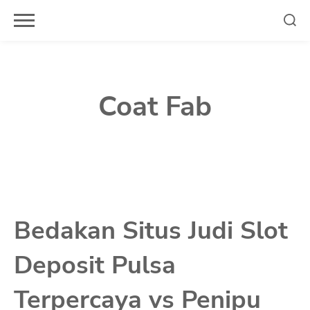
Skip
to
content
Coat Fab
Bedakan Situs Judi Slot
Deposit Pulsa
Terpercaya vs Penipu