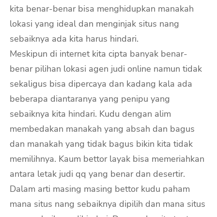
kita benar-benar bisa menghidupkan manakah
lokasi yang ideal dan menginjak situs nang
sebaiknya ada kita harus hindari.
Meskipun di internet kita cipta banyak benar-
benar pilihan lokasi agen judi online namun tidak
sekaligus bisa dipercaya dan kadang kala ada
beberapa diantaranya yang penipu yang
sebaiknya kita hindari. Kudu dengan alim
membedakan manakah yang absah dan bagus
dan manakah yang tidak bagus bikin kita tidak
memilihnya. Kaum bettor layak bisa memeriahkan
antara letak judi qq yang benar dan desertir.
Dalam arti masing masing bettor kudu paham
mana situs nang sebaiknya dipilih dan mana situs