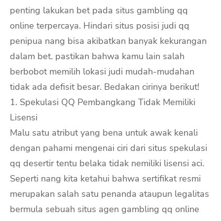
penting lakukan bet pada situs gambling qq
online terpercaya. Hindari situs posisi judi qq
penipua nang bisa akibatkan banyak kekurangan
dalam bet. pastikan bahwa kamu lain salah
berbobot memilih lokasi judi mudah-mudahan
tidak ada defisit besar. Bedakan cirinya berikut!
1. Spekulasi QQ Pembangkang Tidak Memiliki
Lisensi
Malu satu atribut yang bena untuk awak kenali
dengan pahami mengenai ciri dari situs spekulasi
qq desertir tentu belaka tidak nemiliki lisensi aci.
Seperti nang kita ketahui bahwa sertifikat resmi
merupakan salah satu penanda ataupun legalitas
bermula sebuah situs agen gambling qq online