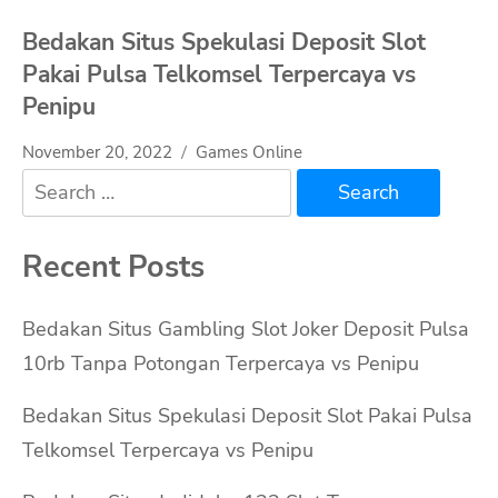
Bedakan Situs Spekulasi Deposit Slot
Pakai Pulsa Telkomsel Terpercaya vs
Penipu
November 20, 2022
Games Online
Search
for:
Recent Posts
Bedakan Situs Gambling Slot Joker Deposit Pulsa
10rb Tanpa Potongan Terpercaya vs Penipu
Bedakan Situs Spekulasi Deposit Slot Pakai Pulsa
Telkomsel Terpercaya vs Penipu