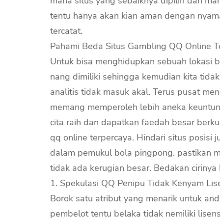
mana situs yang sebaiknya dipilih dan ma
tentu hanya akan kian aman dengan nyam
tercatat.
Pahami Beda Situs Gambling QQ Online T
Untuk bisa menghidupkan sebuah lokasi bag
nang dimiliki sehingga kemudian kita tid
analitis tidak masuk akal. Terus pusat m
memang memperoleh lebih aneka keuntunga
cita raih dan dapatkan faedah besar berkua
qq online terpercaya. Hindari situs posisi
dalam pemukul bola pingpong. pastikan ma
tidak ada kerugian besar. Bedakan ciriny
1. Spekulasi QQ Penipu Tidak Kenyam Lis
Borok satu atribut yang menarik untuk and
pembelot tentu belaka tidak nemiliki lisens