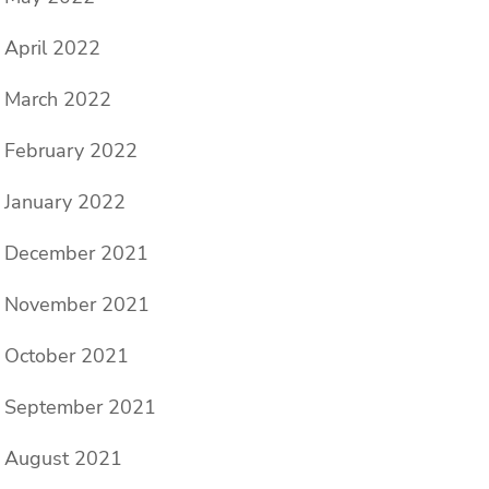
April 2022
March 2022
February 2022
January 2022
December 2021
November 2021
October 2021
September 2021
August 2021