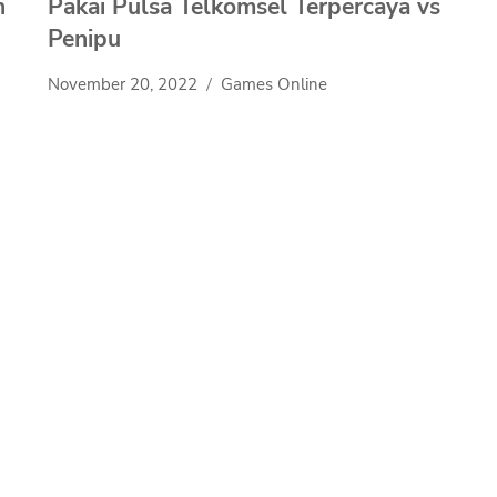
n
Pakai Pulsa Telkomsel Terpercaya vs
Penipu
November 20, 2022
Games Online