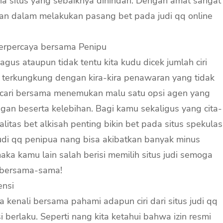
na situs yang sebaiknya dihindari. Dengan amat sangat
an dalam melakukan pasang bet pada judi qq online
erpercaya bersama Penipu
us ataupun tidak tentu kita kudu dicek jumlah ciri
ak terkungkung dengan kira-kira penawaran yang tidak
encari bersama menemukan malu satu opsi agen yang
n beserta kelebihan. Bagi kamu sekaligus yang cita-
litas bet alkisah penting bikin bet pada situs spekulas
 judi qq penipua nang bisa akibatkan banyak minus
ka kamu lain salah berisi memilih situs judi semoga
a bersama-sama!
ensi
a kenali bersama pahami adapun ciri dari situs judi qq
i berlaku. Seperti nang kita ketahui bahwa izin resmi