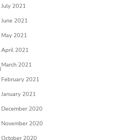
July 2021
June 2021
May 2021
April 2021
March 2021
3
→
February 2021
January 2021
December 2020
November 2020
October 2020