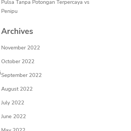
Pulsa Tanpa Potongan Terpercaya vs
Penipu
Archives
November 2022
October 2022
i
September 2022
August 2022
July 2022
June 2022
May 2022