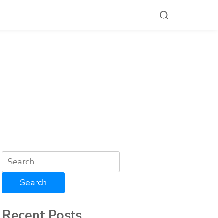
Search
for:
Recent Posts