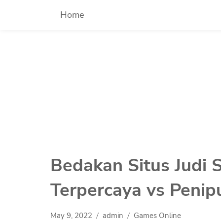
Skip
Home
to
content
Bedakan Situs Judi S
Terpercaya vs Penip
May 9, 2022
admin
Games Online