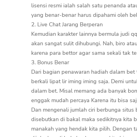
lisensi resmi ialah salah satu penanda ata
yang benar-benar harus dipahami oleh be
2. Live Chat Jarang Berperan
Kemudian karakter lainnya bermula judi qq
akan sangat sulit dihubungi. Nah, biro ata
karena para bettor agar sama sekali tak t
3. Bonus Benar
Dari bagian penawaran hadiah dalam bet t
berkali lipat lir iming iming saja. Demi u
dalam bet. Misal memang ada banyak bon
enggak mudah percaya Karena itu bisa saj
Dan mengenali jumlah ciri berbunga situs 
disebutkan di bakal maka sedikitnya kita 
manakah yang hendak kita pilih. Dengan t