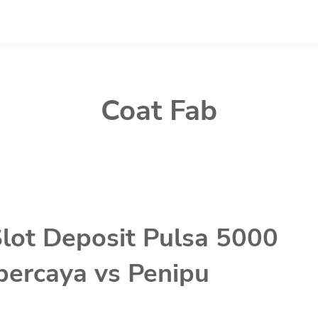
Coat Fab
Slot Deposit Pulsa 5000
percaya vs Penipu