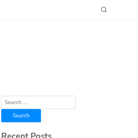
Search
for:
Recent Posts