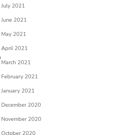
July 2021
June 2021
May 2021
April 2021
a
March 2021
→
February 2021
January 2021
December 2020
November 2020
October 2020