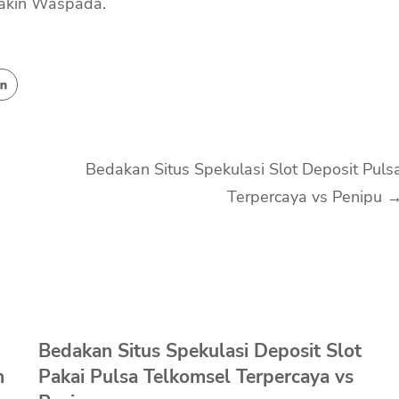
 makin Waspada.
Bedakan Situs Spekulasi Slot Deposit Puls
Terpercaya vs Penipu
Bedakan Situs Spekulasi Deposit Slot
n
Pakai Pulsa Telkomsel Terpercaya vs