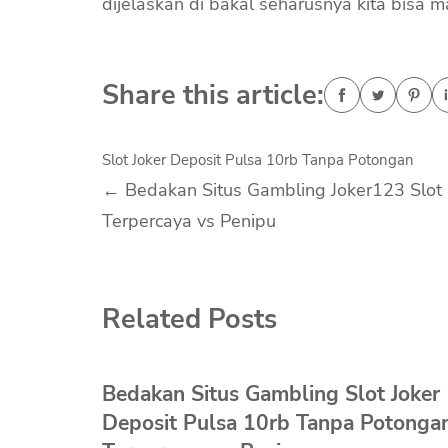
dijelaskan di bakal seharusnya kita bisa
Share this article:
Slot Joker Deposit Pulsa 10rb Tanpa Potongan
Post
←
Bedakan Situs Gambling Joker123 Slot
Terpercaya vs Penipu
navigation
Related Posts
Bedakan Situs Gambling Slot Joker
Deposit Pulsa 10rb Tanpa Potonga