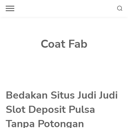
Skip
to
content
Coat Fab
Bedakan Situs Judi Judi
Slot Deposit Pulsa
Tanpa Potongan