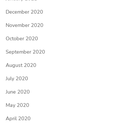
December 2020
November 2020
October 2020
September 2020
August 2020
July 2020
June 2020
May 2020
April 2020