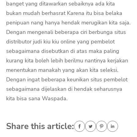
banget yang ditawarkan sebaiknya ada kita
bukan mudah berhasrat Karena itu bisa belaka
penipuan nang hanya hendak merugikan kita saja.
Dengan mengenali beberapa ciri berbunga situs
distributor judi kiu kiu online yang pembelot
sebagaimana disebutkan di atas maka paling
kurang kita boleh lebih berilmu nantinya kerjakan
menentukan manakah yang akan kita seleksi.
Dengan ingat beberapa keunikan situs pembelot
sebagaimana dijelaskan di hendak seharusnya
kita bisa sana Waspada.
Share this article: