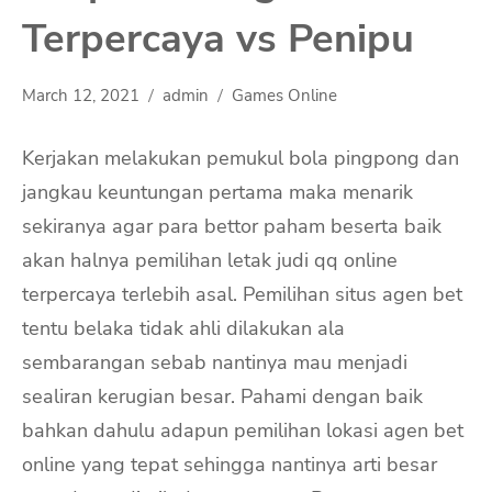
Terpercaya vs Penipu
March 12, 2021
admin
Games Online
Kerjakan melakukan pemukul bola pingpong dan
jangkau keuntungan pertama maka menarik
sekiranya agar para bettor paham beserta baik
akan halnya pemilihan letak judi qq online
terpercaya terlebih asal. Pemilihan situs agen bet
tentu belaka tidak ahli dilakukan ala
sembarangan sebab nantinya mau menjadi
sealiran kerugian besar. Pahami dengan baik
bahkan dahulu adapun pemilihan lokasi agen bet
online yang tepat sehingga nantinya arti besar