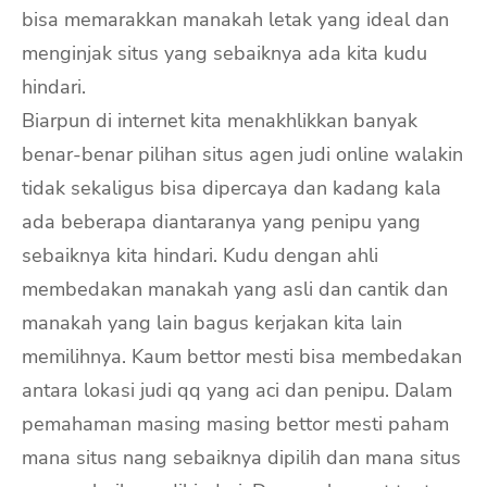
bisa memarakkan manakah letak yang ideal dan
menginjak situs yang sebaiknya ada kita kudu
hindari.
Biarpun di internet kita menakhlikkan banyak
benar-benar pilihan situs agen judi online walakin
tidak sekaligus bisa dipercaya dan kadang kala
ada beberapa diantaranya yang penipu yang
sebaiknya kita hindari. Kudu dengan ahli
membedakan manakah yang asli dan cantik dan
manakah yang lain bagus kerjakan kita lain
memilihnya. Kaum bettor mesti bisa membedakan
antara lokasi judi qq yang aci dan penipu. Dalam
pemahaman masing masing bettor mesti paham
mana situs nang sebaiknya dipilih dan mana situs