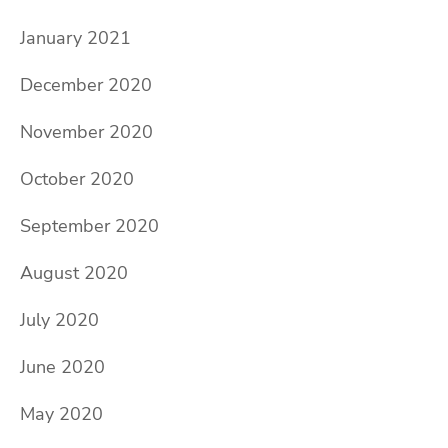
January 2021
December 2020
November 2020
October 2020
September 2020
August 2020
July 2020
June 2020
May 2020