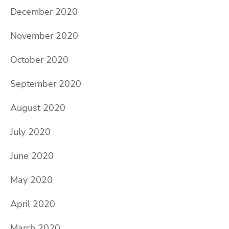
December 2020
November 2020
October 2020
September 2020
August 2020
July 2020
June 2020
May 2020
April 2020
March 2020