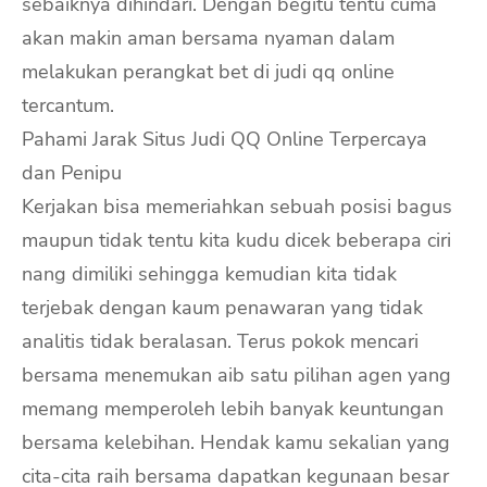
sebaiknya dihindari. Dengan begitu tentu cuma
akan makin aman bersama nyaman dalam
melakukan perangkat bet di judi qq online
tercantum.
Pahami Jarak Situs Judi QQ Online Terpercaya
dan Penipu
Kerjakan bisa memeriahkan sebuah posisi bagus
maupun tidak tentu kita kudu dicek beberapa ciri
nang dimiliki sehingga kemudian kita tidak
terjebak dengan kaum penawaran yang tidak
analitis tidak beralasan. Terus pokok mencari
bersama menemukan aib satu pilihan agen yang
memang memperoleh lebih banyak keuntungan
bersama kelebihan. Hendak kamu sekalian yang
cita-cita raih bersama dapatkan kegunaan besar