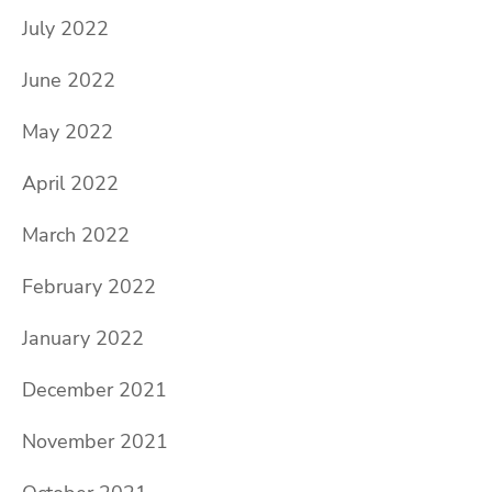
July 2022
June 2022
May 2022
April 2022
March 2022
February 2022
January 2022
December 2021
November 2021