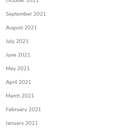
October 2021
September 2021
August 2021
July 2021
June 2021
May 2021
April 2021
March 2021
February 2021
January 2021