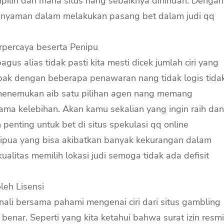
pilih dan mana situs nang sebaiknya dihindari. Dengan
n nyaman dalam melakukan pasang bet dalam judi qq
rpercaya beserta Penipu
us alias tidak pasti kita mesti dicek jumlah ciri yang
jebak dengan beberapa penawaran nang tidak logis tida
 menemukan aib satu pilihan agen nang memang
ma kelebihan. Akan kamu sekalian yang ingin raih dan
 penting untuk bet di situs spekulasi qq online
penipua yang bisa akibatkan banyak kekurangan dalam
alitas memilih lokasi judi semoga tidak ada defisit
eh Lisensi
nali bersama pahami mengenai ciri dari situs gambling
 benar. Seperti yang kita ketahui bahwa surat izin resmi