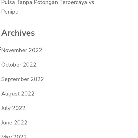
Pulsa Tanpa Potongan Terpercaya vs
Penipu
Archives
k
November 2022
October 2022
September 2022
August 2022
July 2022
June 2022
May 2022