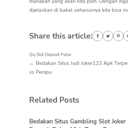
manakah yang akan kita pilih. Dengan in
dijelaskan di bakal seharusnya kita bisa
Share this article:
Qq Slot Deposit Pulsa
Post
←
Bedakan Situs Judi Joker123 Apk Terpe
vs Penipu
navigation
Related Posts
Bedakan Situs Gambling Slot Joker