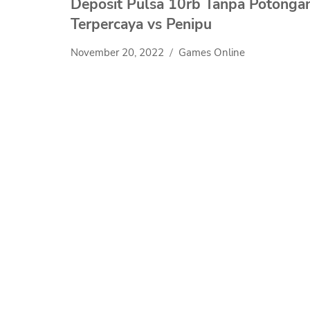
Deposit Pulsa 10rb Tanpa Potonga
Terpercaya vs Penipu
November 20, 2022
Games Online