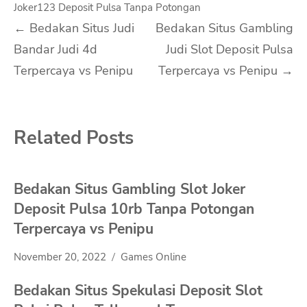
Joker123 Deposit Pulsa Tanpa Potongan
Post
←
Bedakan Situs Judi
Bedakan Situs Gambling
Bandar Judi 4d
Judi Slot Deposit Pulsa
navigation
Terpercaya vs Penipu
Terpercaya vs Penipu
→
Related Posts
Bedakan Situs Gambling Slot Joker
Deposit Pulsa 10rb Tanpa Potongan
Terpercaya vs Penipu
November 20, 2022
Games Online
Bedakan Situs Spekulasi Deposit Slot