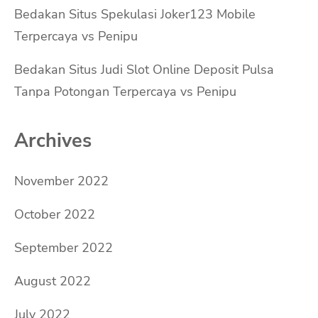
Bedakan Situs Spekulasi Joker123 Mobile
Terpercaya vs Penipu
Bedakan Situs Judi Slot Online Deposit Pulsa
Tanpa Potongan Terpercaya vs Penipu
Archives
November 2022
October 2022
September 2022
August 2022
July 2022