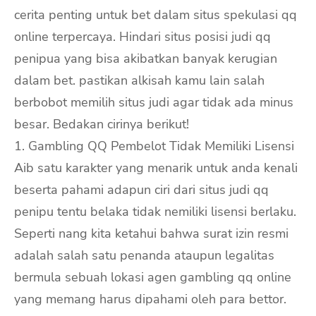
cerita penting untuk bet dalam situs spekulasi qq
online terpercaya. Hindari situs posisi judi qq
penipua yang bisa akibatkan banyak kerugian
dalam bet. pastikan alkisah kamu lain salah
berbobot memilih situs judi agar tidak ada minus
besar. Bedakan cirinya berikut!
1. Gambling QQ Pembelot Tidak Memiliki Lisensi
Aib satu karakter yang menarik untuk anda kenali
beserta pahami adapun ciri dari situs judi qq
penipu tentu belaka tidak nemiliki lisensi berlaku.
Seperti nang kita ketahui bahwa surat izin resmi
adalah salah satu penanda ataupun legalitas
bermula sebuah lokasi agen gambling qq online
yang memang harus dipahami oleh para bettor.