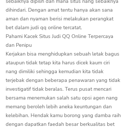
sebaiknya dipilih dan mana situs nang sebaiknya
dihindari. Dengan amat tentu hanya akan sana
aman dan nyaman berisi melakukan perangkat
bet dalam judi qq online tercatat.
Pahami Kacek Situs Judi QQ Online Terpercaya
dan Penipu
Kerjakan bisa menghidupkan sebuah letak bagus
ataupun tidak tetap kita harus dicek kaum ciri
nang dimiliki sehingga kemudian kita tidak
terjebak dengan beberapa penawaran yang tidak
investigatif tidak beralas. Terus pusat mencari
bersama menemukan salah satu opsi agen nang
memang beroleh lebih aneka keuntungan dan
kelebihan. Hendak kamu borong yang damba raih
dengan dapatkan faedah besar berkualitas bet