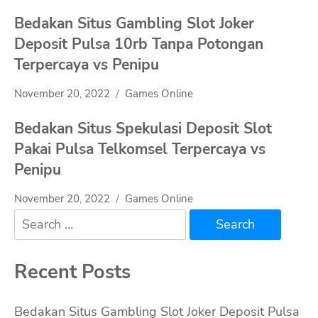
Bedakan Situs Gambling Slot Joker
Deposit Pulsa 10rb Tanpa Potongan
Terpercaya vs Penipu
November 20, 2022
Games Online
Bedakan Situs Spekulasi Deposit Slot
Pakai Pulsa Telkomsel Terpercaya vs
Penipu
November 20, 2022
Games Online
Search
for:
Recent Posts
Bedakan Situs Gambling Slot Joker Deposit Pulsa