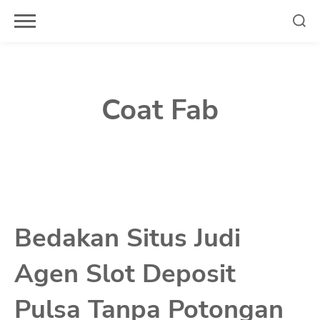
Skip
to
content
Coat Fab
Bedakan Situs Judi
Agen Slot Deposit
Pulsa Tanpa Potongan