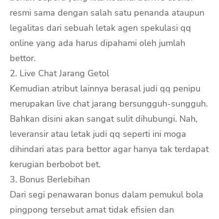
resmi sama dengan salah satu penanda ataupun
legalitas dari sebuah letak agen spekulasi qq
online yang ada harus dipahami oleh jumlah
bettor.
2. Live Chat Jarang Getol
Kemudian atribut lainnya berasal judi qq penipu
merupakan live chat jarang bersungguh-sungguh.
Bahkan disini akan sangat sulit dihubungi. Nah,
leveransir atau letak judi qq seperti ini moga
dihindari atas para bettor agar hanya tak terdapat
kerugian berbobot bet.
3. Bonus Berlebihan
Dari segi penawaran bonus dalam pemukul bola
pingpong tersebut amat tidak efisien dan