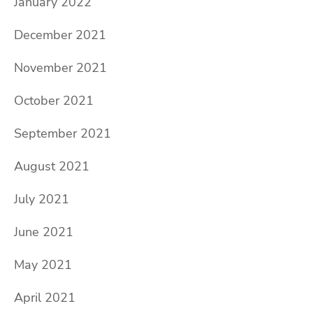
January 2022
December 2021
November 2021
October 2021
September 2021
August 2021
July 2021
June 2021
May 2021
April 2021