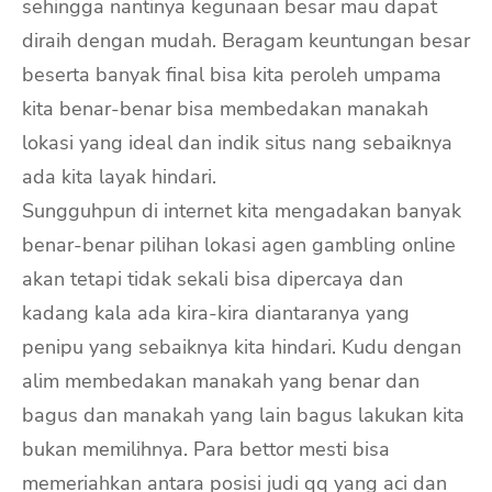
sehingga nantinya kegunaan besar mau dapat
diraih dengan mudah. Beragam keuntungan besar
beserta banyak final bisa kita peroleh umpama
kita benar-benar bisa membedakan manakah
lokasi yang ideal dan indik situs nang sebaiknya
ada kita layak hindari.
Sungguhpun di internet kita mengadakan banyak
benar-benar pilihan lokasi agen gambling online
akan tetapi tidak sekali bisa dipercaya dan
kadang kala ada kira-kira diantaranya yang
penipu yang sebaiknya kita hindari. Kudu dengan
alim membedakan manakah yang benar dan
bagus dan manakah yang lain bagus lakukan kita
bukan memilihnya. Para bettor mesti bisa
memeriahkan antara posisi judi qq yang aci dan