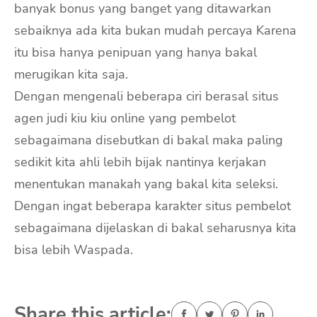
banyak bonus yang banget yang ditawarkan
sebaiknya ada kita bukan mudah percaya Karena
itu bisa hanya penipuan yang hanya bakal
merugikan kita saja.
Dengan mengenali beberapa ciri berasal situs
agen judi kiu kiu online yang pembelot
sebagaimana disebutkan di bakal maka paling
sedikit kita ahli lebih bijak nantinya kerjakan
menentukan manakah yang bakal kita seleksi.
Dengan ingat beberapa karakter situs pembelot
sebagaimana dijelaskan di bakal seharusnya kita
bisa lebih Waspada.
Share this article: