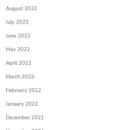
August 2022
July 2022
June 2022
May 2022
April 2022
March 2022
February 2022
January 2022
December 2021