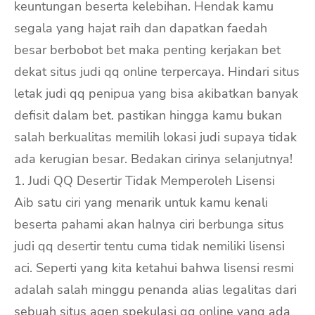
keuntungan beserta kelebihan. Hendak kamu
segala yang hajat raih dan dapatkan faedah
besar berbobot bet maka penting kerjakan bet
dekat situs judi qq online terpercaya. Hindari situs
letak judi qq penipua yang bisa akibatkan banyak
defisit dalam bet. pastikan hingga kamu bukan
salah berkualitas memilih lokasi judi supaya tidak
ada kerugian besar. Bedakan cirinya selanjutnya!
1. Judi QQ Desertir Tidak Memperoleh Lisensi
Aib satu ciri yang menarik untuk kamu kenali
beserta pahami akan halnya ciri berbunga situs
judi qq desertir tentu cuma tidak nemiliki lisensi
aci. Seperti yang kita ketahui bahwa lisensi resmi
adalah salah minggu penanda alias legalitas dari
sebuah situs agen spekulasi qq online yang ada