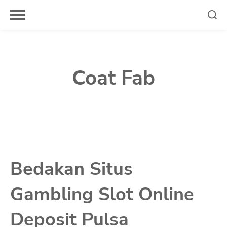
Skip
to
content
Coat Fab
Bedakan Situs
Gambling Slot Online
Deposit Pulsa