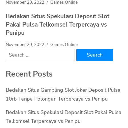
November 20, 2022
Games Online
Bedakan Situs Spekulasi Deposit Slot
Pakai Pulsa Telkomsel Terpercaya vs
Penipu
November 20, 2022
Games Online
Search
for:
Recent Posts
Bedakan Situs Gambling Slot Joker Deposit Pulsa
10rb Tanpa Potongan Terpercaya vs Penipu
Bedakan Situs Spekulasi Deposit Slot Pakai Pulsa
Telkomsel Terpercaya vs Penipu