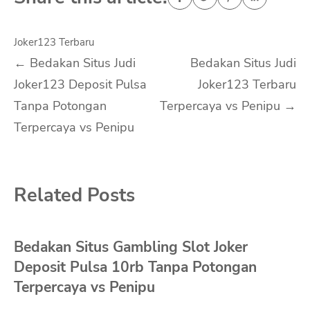
Joker123 Terbaru
Post
←
Bedakan Situs Judi
Bedakan Situs Judi
Joker123 Deposit Pulsa
Joker123 Terbaru
navigation
Tanpa Potongan
Terpercaya vs Penipu
→
Terpercaya vs Penipu
Related Posts
Bedakan Situs Gambling Slot Joker
Deposit Pulsa 10rb Tanpa Potongan
Terpercaya vs Penipu