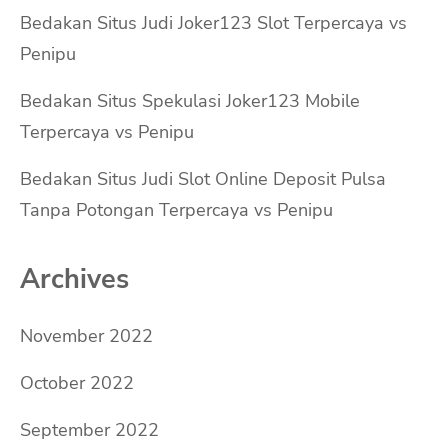
Bedakan Situs Judi Joker123 Slot Terpercaya vs
Penipu
Bedakan Situs Spekulasi Joker123 Mobile
Terpercaya vs Penipu
Bedakan Situs Judi Slot Online Deposit Pulsa
Tanpa Potongan Terpercaya vs Penipu
Archives
November 2022
October 2022
September 2022