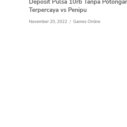
Deposit Pulsa 10rb Tanpa Potonga
Terpercaya vs Penipu
November 20, 2022
Games Online