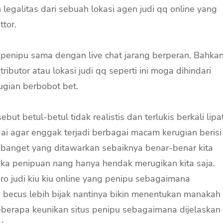
galitas dari sebuah lokasi agen judi qq online yang
tor.
q penipu sama dengan live chat jarang berperan. Bahka
tributor atau lokasi judi qq seperti ini moga dihindari
rugian berbobot bet.
ut betul-betul tidak realistis dan terlukis berkali lipa
ai agar enggak terjadi berbagai macam kerugian berisi
 banget yang ditawarkan sebaiknya benar-benar kita
ka penipuan nang hanya hendak merugikan kita saja.
iro judi kiu kiu online yang penipu sebagaimana
ta becus lebih bijak nantinya bikin menentukan manakah
eberapa keunikan situs penipu sebagaimana dijelaskan