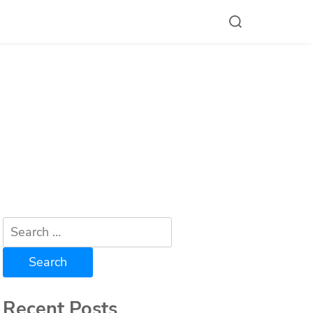
Search
for:
Recent Posts