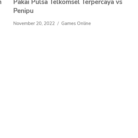
n
Pakai Pulsa Telkomsel Terpercaya vs
Penipu
November 20, 2022
Games Online