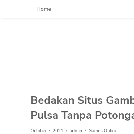
Skip
Home
to
content
Bedakan Situs Gambl
Pulsa Tanpa Potonga
October 7, 2021
admin
Games Online