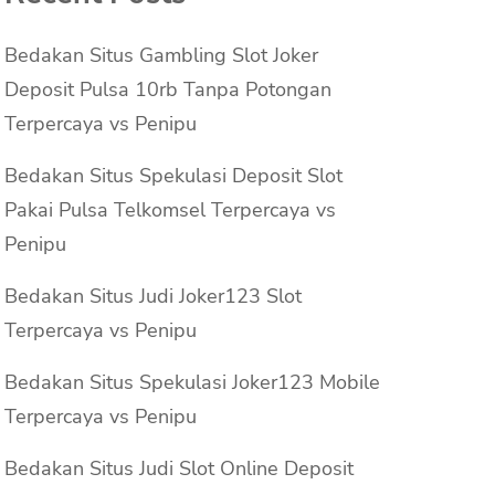
Bedakan Situs Gambling Slot Joker
Deposit Pulsa 10rb Tanpa Potongan
Terpercaya vs Penipu
Bedakan Situs Spekulasi Deposit Slot
Pakai Pulsa Telkomsel Terpercaya vs
Penipu
a
Bedakan Situs Judi Joker123 Slot
Terpercaya vs Penipu
Bedakan Situs Spekulasi Joker123 Mobile
Terpercaya vs Penipu
Bedakan Situs Judi Slot Online Deposit