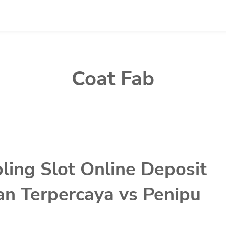
Coat Fab
ing Slot Online Deposit
n Terpercaya vs Penipu