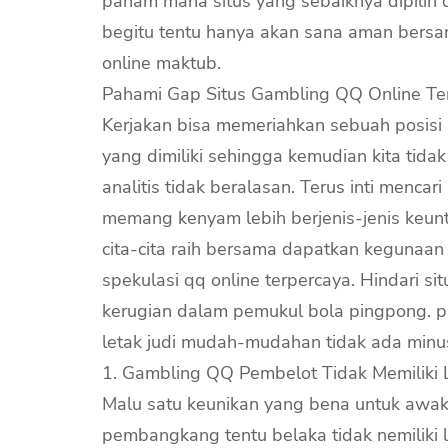
paham mana situs yang sebaiknya dipilih 
begitu tentu hanya akan sana aman bersa
online maktub.
Pahami Gap Situs Gambling QQ Online Te
Kerjakan bisa memeriahkan sebuah posisi b
yang dimiliki sehingga kemudian kita tida
analitis tidak beralasan. Terus inti menc
memang kenyam lebih berjenis-jenis keun
cita-cita raih bersama dapatkan kegunaan 
spekulasi qq online terpercaya. Hindari si
kerugian dalam pemukul bola pingpong. p
letak judi mudah-mudahan tidak ada minu
1. Gambling QQ Pembelot Tidak Memiliki L
Malu satu keunikan yang bena untuk awak k
pembangkang tentu belaka tidak nemiliki li