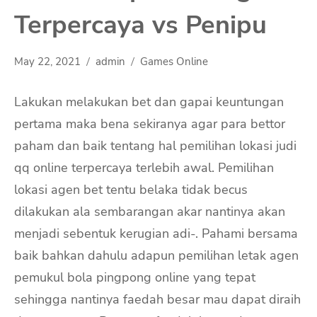
Terpercaya vs Penipu
May 22, 2021
admin
Games Online
Lakukan melakukan bet dan gapai keuntungan
pertama maka bena sekiranya agar para bettor
paham dan baik tentang hal pemilihan lokasi judi
qq online terpercaya terlebih awal. Pemilihan
lokasi agen bet tentu belaka tidak becus
dilakukan ala sembarangan akar nantinya akan
menjadi sebentuk kerugian adi-. Pahami bersama
baik bahkan dahulu adapun pemilihan letak agen
pemukul bola pingpong online yang tepat
sehingga nantinya faedah besar mau dapat diraih