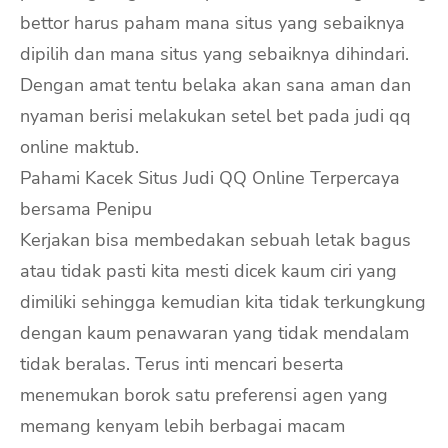
bettor harus paham mana situs yang sebaiknya
dipilih dan mana situs yang sebaiknya dihindari.
Dengan amat tentu belaka akan sana aman dan
nyaman berisi melakukan setel bet pada judi qq
online maktub.
Pahami Kacek Situs Judi QQ Online Terpercaya
bersama Penipu
Kerjakan bisa membedakan sebuah letak bagus
atau tidak pasti kita mesti dicek kaum ciri yang
dimiliki sehingga kemudian kita tidak terkungkung
dengan kaum penawaran yang tidak mendalam
tidak beralas. Terus inti mencari beserta
menemukan borok satu preferensi agen yang
memang kenyam lebih berbagai macam