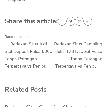
Share this article:
Bandar Judi 4d
Post
←
Bedakan Situs Judi
Bedakan Situs Gambling
Slot Deposit Pulsa 5000
Joker123 Deposit Pulsa
navigation
Tanpa Potongan
Tanpa Potongan
Terpercaya vs Penipu
Terpercaya vs Penipu
→
Related Posts