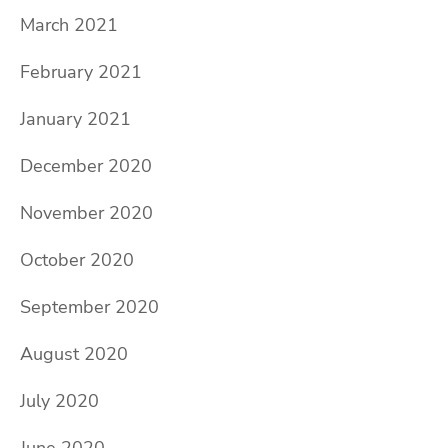
March 2021
February 2021
January 2021
December 2020
November 2020
October 2020
September 2020
August 2020
July 2020
June 2020