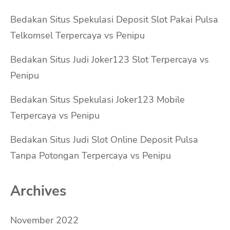
Bedakan Situs Spekulasi Deposit Slot Pakai Pulsa
Telkomsel Terpercaya vs Penipu
Bedakan Situs Judi Joker123 Slot Terpercaya vs
Penipu
Bedakan Situs Spekulasi Joker123 Mobile
Terpercaya vs Penipu
Bedakan Situs Judi Slot Online Deposit Pulsa
Tanpa Potongan Terpercaya vs Penipu
Archives
November 2022