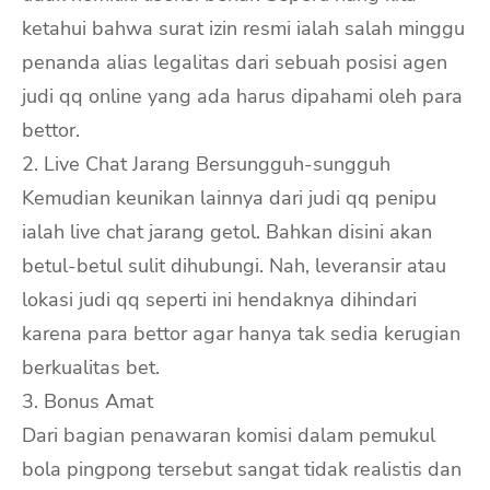
ketahui bahwa surat izin resmi ialah salah minggu
penanda alias legalitas dari sebuah posisi agen
judi qq online yang ada harus dipahami oleh para
bettor.
2. Live Chat Jarang Bersungguh-sungguh
Kemudian keunikan lainnya dari judi qq penipu
ialah live chat jarang getol. Bahkan disini akan
betul-betul sulit dihubungi. Nah, leveransir atau
lokasi judi qq seperti ini hendaknya dihindari
karena para bettor agar hanya tak sedia kerugian
berkualitas bet.
3. Bonus Amat
Dari bagian penawaran komisi dalam pemukul
bola pingpong tersebut sangat tidak realistis dan