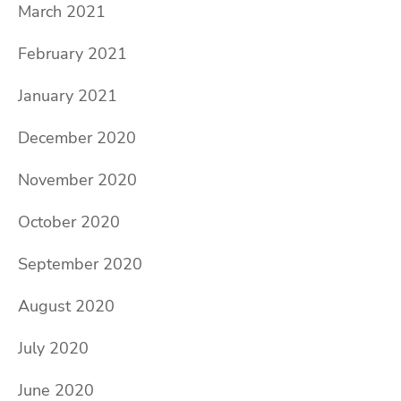
March 2021
February 2021
January 2021
December 2020
November 2020
October 2020
September 2020
August 2020
July 2020
June 2020