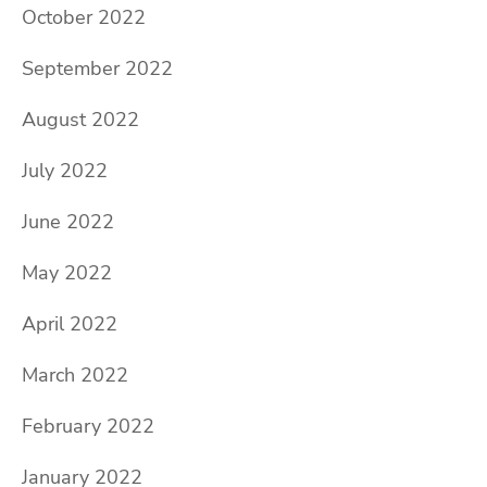
October 2022
September 2022
August 2022
July 2022
June 2022
May 2022
April 2022
March 2022
February 2022
January 2022