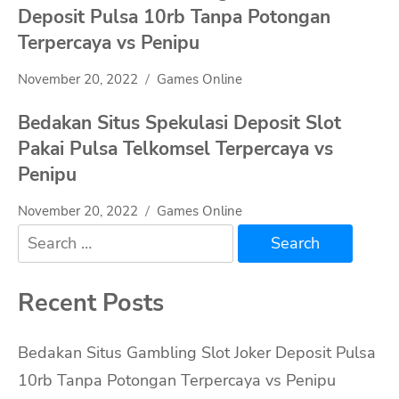
Deposit Pulsa 10rb Tanpa Potongan
Terpercaya vs Penipu
November 20, 2022
Games Online
Bedakan Situs Spekulasi Deposit Slot
Pakai Pulsa Telkomsel Terpercaya vs
Penipu
November 20, 2022
Games Online
Search
for:
Recent Posts
Bedakan Situs Gambling Slot Joker Deposit Pulsa
10rb Tanpa Potongan Terpercaya vs Penipu