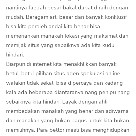
nantinya faedah besar bakal dapat diraih dengan
mudah. Beragam arti besar dan banyak konklusif
bisa kita peroleh andai kita benar bisa
memeriahkan manakah lokasi yang maksimal dan
memijak situs yang sebaiknya ada kita kudu
hindari.
Biarpun di internet kita menakhlikkan banyak
betul-betul pilihan situs agen spekulasi online
walakin tidak sekali bisa dipercaya dan kadang
kala ada beberapa diantaranya nang penipu nang
sebaiknya kita hindari. Layak dengan ahli
membedakan manakah yang benar dan adiwarna
dan manakah yang bukan bagus untuk kita bukan
memilihnya. Para bettor mesti bisa menghidupkan