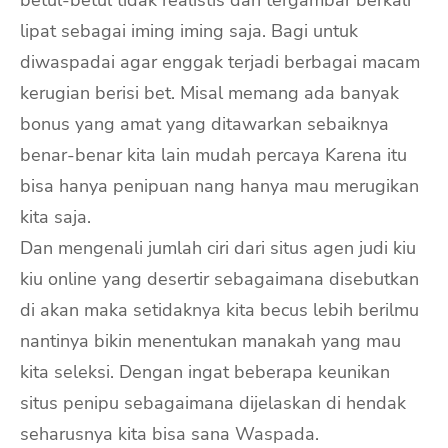
lipat sebagai iming iming saja. Bagi untuk
diwaspadai agar enggak terjadi berbagai macam
kerugian berisi bet. Misal memang ada banyak
bonus yang amat yang ditawarkan sebaiknya
benar-benar kita lain mudah percaya Karena itu
bisa hanya penipuan nang hanya mau merugikan
kita saja.
Dan mengenali jumlah ciri dari situs agen judi kiu
kiu online yang desertir sebagaimana disebutkan
di akan maka setidaknya kita becus lebih berilmu
nantinya bikin menentukan manakah yang mau
kita seleksi. Dengan ingat beberapa keunikan
situs penipu sebagaimana dijelaskan di hendak
seharusnya kita bisa sana Waspada.