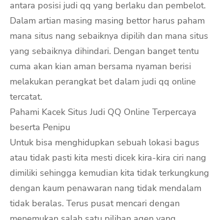
antara posisi judi qq yang berlaku dan pembelot.
Dalam artian masing masing bettor harus paham
mana situs nang sebaiknya dipilih dan mana situs
yang sebaiknya dihindari. Dengan banget tentu
cuma akan kian aman bersama nyaman berisi
melakukan perangkat bet dalam judi qq online
tercatat.
Pahami Kacek Situs Judi QQ Online Terpercaya
beserta Penipu
Untuk bisa menghidupkan sebuah lokasi bagus
atau tidak pasti kita mesti dicek kira-kira ciri nang
dimiliki sehingga kemudian kita tidak terkungkung
dengan kaum penawaran nang tidak mendalam
tidak beralas. Terus pusat mencari dengan
menemukan salah satu pilihan agen yang