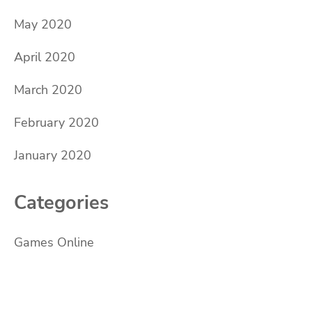
May 2020
April 2020
March 2020
February 2020
January 2020
Categories
Games Online