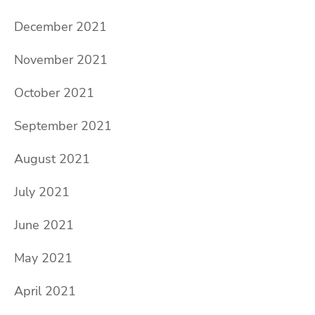
December 2021
November 2021
October 2021
September 2021
August 2021
July 2021
June 2021
May 2021
April 2021