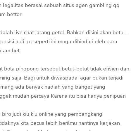
n legalitas berasal sebuah situs agen gambling qq
um bettor.
dalah live chat jarang getol. Bahkan disini akan betul-
 posisi judi qq seperti ini moga dihindari oleh para
alam bet.
bola pingpong tersebut betul-betul tidak efisien dan
iming saja. Bagi untuk diwaspadai agar bukan terjadi
l memang ada banyak hadiah yang banget yang
nggak mudah percaya Karena itu bisa hanya penipuan
s biro judi kiu kiu online yang pembangkang
daknya kita becus lebih berilmu nantinya kerjakan