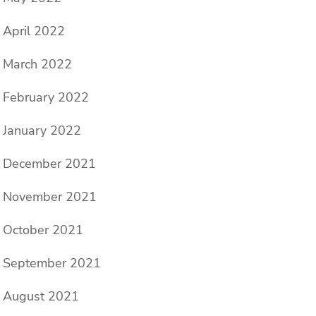
April 2022
March 2022
February 2022
January 2022
December 2021
November 2021
October 2021
September 2021
August 2021