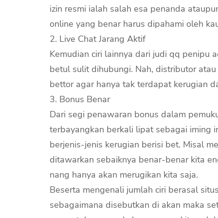
izin resmi ialah salah esa penanda ataupu
online yang benar harus dipahami oleh ka
2. Live Chat Jarang Aktif
Kemudian ciri lainnya dari judi qq penipu a
betul sulit dihubungi. Nah, distributor atau
bettor agar hanya tak terdapat kerugian d
3. Bonus Benar
Dari segi penawaran bonus dalam pemukul 
terbayangkan berkali lipat sebagai iming 
berjenis-jenis kerugian berisi bet. Misa
ditawarkan sebaiknya benar-benar kita e
nang hanya akan merugikan kita saja.
Beserta mengenali jumlah ciri berasal situ
sebagaimana disebutkan di akan maka seti