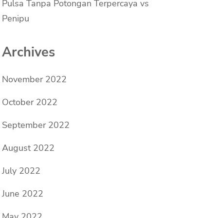
n
Pulsa Tanpa Potongan Terpercaya vs
Penipu
Archives
November 2022
October 2022
September 2022
August 2022
July 2022
June 2022
May 2022