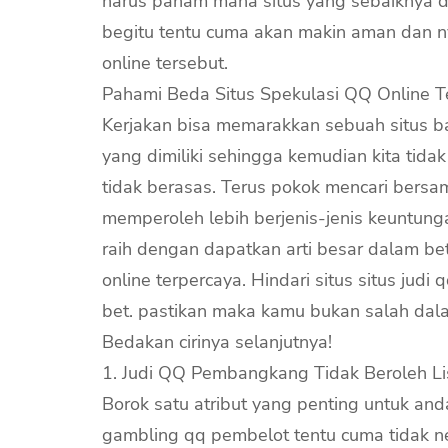
harus paham mana situs yang sebaiknya di
begitu tentu cuma akan makin aman dan n
online tersebut.
Pahami Beda Situs Spekulasi QQ Online T
Kerjakan bisa memarakkan sebuah situs bag
yang dimiliki sehingga kemudian kita tid
tidak berasas. Terus pokok mencari bers
memperoleh lebih berjenis-jenis keuntung
raih dengan dapatkan arti besar dalam bet
online terpercaya. Hindari situs situs jud
bet. pastikan maka kamu bukan salah dala
Bedakan cirinya selanjutnya!
1. Judi QQ Pembangkang Tidak Beroleh Li
Borok satu atribut yang penting untuk anda
gambling qq pembelot tentu cuma tidak nem