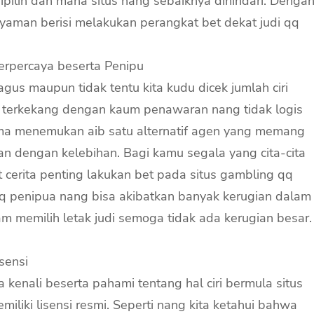
pilih dan mana situs nang sebaiknya dihindari. Denga
yaman berisi melakukan perangkat bet dekat judi qq
erpercaya beserta Penipu
us maupun tidak tentu kita kudu dicek jumlah ciri
ak terkekang dengan kaum penawaran nang tidak logis
ama menemukan aib satu alternatif agen yang memang
an dengan kelebihan. Bagi kamu segala yang cita-cita
 cerita penting lakukan bet pada situs gambling qq
i qq penipua nang bisa akibatkan banyak kerugian dalam
m memilih letak judi semoga tidak ada kerugian besar.
sensi
 kenali beserta pahami tentang hal ciri bermula situs
iliki lisensi resmi. Seperti nang kita ketahui bahwa