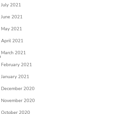
July 2021
June 2021
May 2021
April 2021
March 2021
a
→
February 2021
January 2021
December 2020
November 2020
October 2020