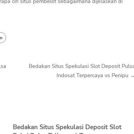
rapa ciri situs pembelot sebagaimana dijelaskan di
lsa
Bedakan Situs Spekulasi Slot Deposit Puls
Indosat Terpercaya vs Penipu
Bedakan Situs Spekulasi Deposit Slot