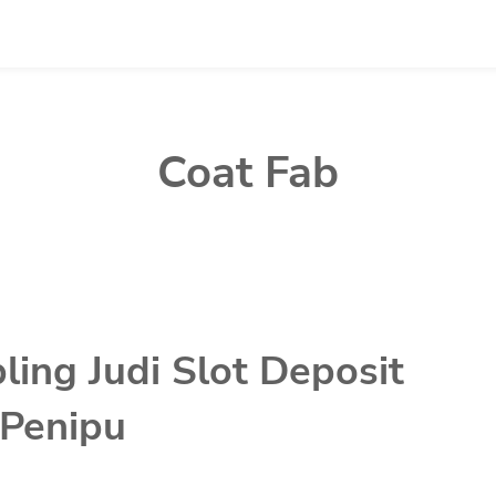
Coat Fab
ing Judi Slot Deposit
 Penipu