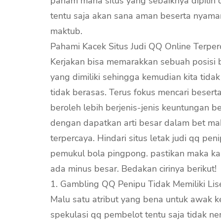
paham mana situs yang sebaiknya dipilih 
tentu saja akan sana aman beserta nyama
maktub.
Pahami Kacek Situs Judi QQ Online Terpe
Kerjakan bisa memarakkan sebuah posisi bag
yang dimiliki sehingga kemudian kita tida
tidak berasas. Terus fokus mencari bese
beroleh lebih berjenis-jenis keuntungan be
dengan dapatkan arti besar dalam bet maka
terpercaya. Hindari situs letak judi qq p
pemukul bola pingpong. pastikan maka kamu
ada minus besar. Bedakan cirinya berikut!
1. Gambling QQ Penipu Tidak Memiliki Lis
Malu satu atribut yang bena untuk awak k
spekulasi qq pembelot tentu saja tidak nem