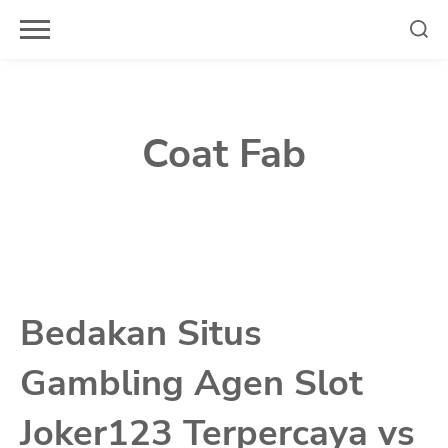
Skip
to
content
Coat Fab
Bedakan Situs
Gambling Agen Slot
Joker123 Terpercaya vs