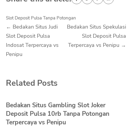
Slot Deposit Pulsa Tanpa Potongan
Post
←
Bedakan Situs Judi
Bedakan Situs Spekulasi
Slot Deposit Pulsa
Slot Deposit Pulsa
navigation
Indosat Terpercaya vs
Terpercaya vs Penipu
→
Penipu
Related Posts
Bedakan Situs Gambling Slot Joker
Deposit Pulsa 10rb Tanpa Potongan
Terpercaya vs Penipu