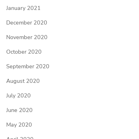
January 2021
December 2020
November 2020
October 2020
September 2020
August 2020
July 2020
June 2020
May 2020