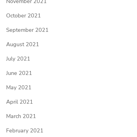
November 2021
October 2021
September 2021
August 2021
July 2021
June 2021
May 2021
April 2021
March 2021
February 2021