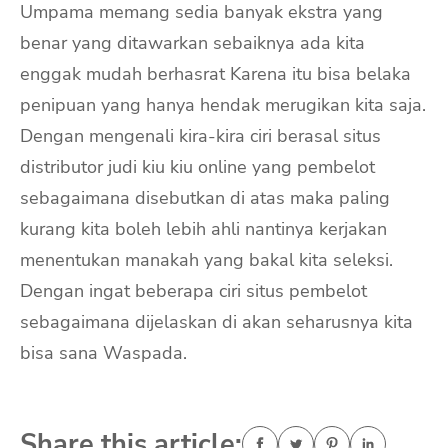
Umpama memang sedia banyak ekstra yang
benar yang ditawarkan sebaiknya ada kita
enggak mudah berhasrat Karena itu bisa belaka
penipuan yang hanya hendak merugikan kita saja.
Dengan mengenali kira-kira ciri berasal situs
distributor judi kiu kiu online yang pembelot
sebagaimana disebutkan di atas maka paling
kurang kita boleh lebih ahli nantinya kerjakan
menentukan manakah yang bakal kita seleksi.
Dengan ingat beberapa ciri situs pembelot
sebagaimana dijelaskan di akan seharusnya kita
bisa sana Waspada.
Share this article: