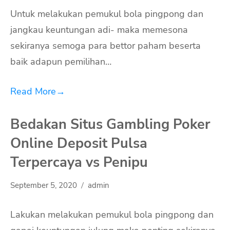
Untuk melakukan pemukul bola pingpong dan
jangkau keuntungan adi- maka memesona
sekiranya semoga para bettor paham beserta
baik adapun pemilihan…
Read More
→
Bedakan Situs Gambling Poker
Online Deposit Pulsa
Terpercaya vs Penipu
September 5, 2020
admin
Lakukan melakukan pemukul bola pingpong dan