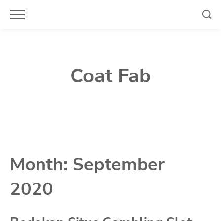
Skip
to
content
Coat Fab
Month:
September
2020