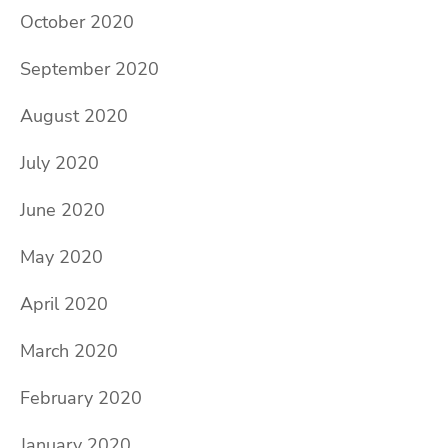
October 2020
September 2020
August 2020
July 2020
June 2020
May 2020
April 2020
March 2020
February 2020
January 2020