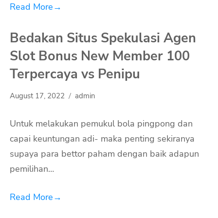
Read More
→
Bedakan Situs Spekulasi Agen
Slot Bonus New Member 100
Terpercaya vs Penipu
August 17, 2022
admin
Untuk melakukan pemukul bola pingpong dan
capai keuntungan adi- maka penting sekiranya
supaya para bettor paham dengan baik adapun
pemilihan…
Read More
→