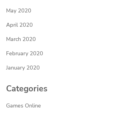
May 2020
April 2020
March 2020
February 2020
January 2020
Categories
Games Online