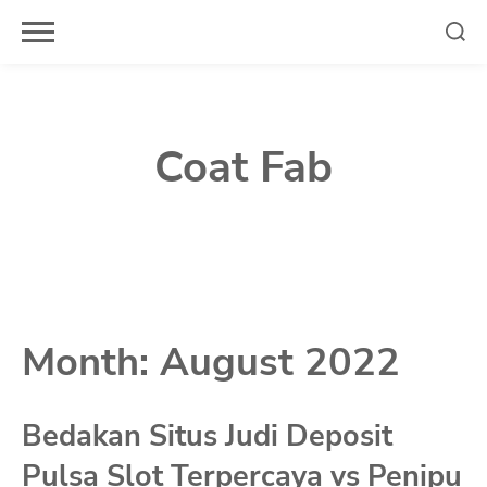
Skip
to
content
Coat Fab
Month:
August 2022
Bedakan Situs Judi Deposit
Pulsa Slot Terpercaya vs Penipu