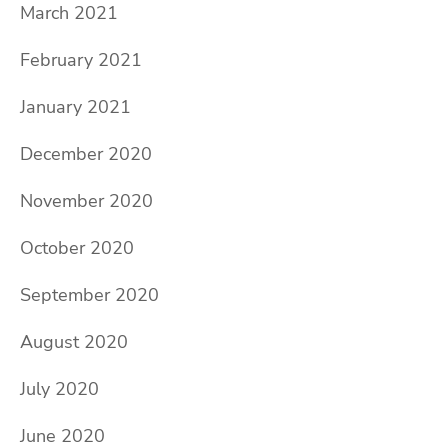
March 2021
February 2021
January 2021
December 2020
November 2020
October 2020
September 2020
August 2020
July 2020
June 2020