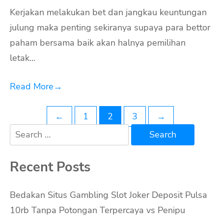
Kerjakan melakukan bet dan jangkau keuntungan
julung maka penting sekiranya supaya para bettor
paham bersama baik akan halnya pemilihan
letak…
Read More
→
Posts
←
1
2
3
→
Search
navigation
for:
Recent Posts
Bedakan Situs Gambling Slot Joker Deposit Pulsa
10rb Tanpa Potongan Terpercaya vs Penipu