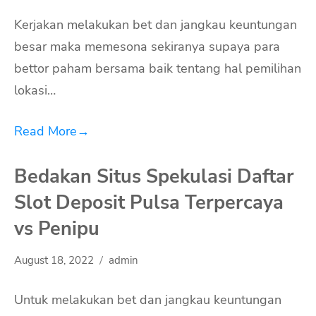
Kerjakan melakukan bet dan jangkau keuntungan
besar maka memesona sekiranya supaya para
bettor paham bersama baik tentang hal pemilihan
lokasi…
Read More
→
Bedakan Situs Spekulasi Daftar
Slot Deposit Pulsa Terpercaya
vs Penipu
August 18, 2022
admin
Untuk melakukan bet dan jangkau keuntungan