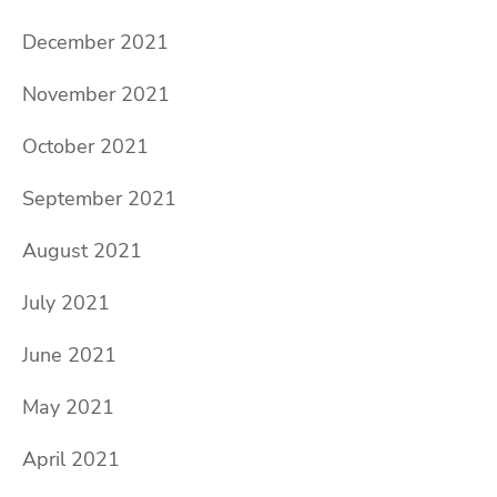
December 2021
November 2021
October 2021
September 2021
August 2021
July 2021
June 2021
May 2021
April 2021